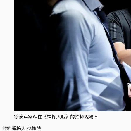
導演韋家輝在《神探大戰》的拍攝現場。
特約撰稿人 林綸詩