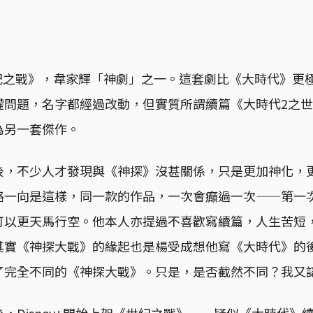
來《世紀之戰》，韋家輝「神劇」之一。這套劇比《大時代》
權問題，名字都經過改動，但實質所謂續篇《大時代2之
為另一套傑作。
後，不少人才發現與《神探》沒甚關係，只是更加神化，
路一向是這樣，同一款的作品，一次會癲過一次——第一
可以更天馬行空。他本人亦提過不喜歡寫續篇，人生苦短
其實《神探大戰》的緣起也是楊受成想他寫《大時代》的
了完全不同的《神探大戰》。只是，是否截然不同？我又
，Disney+開始上架《世紀之戰》——疑似《大時代》