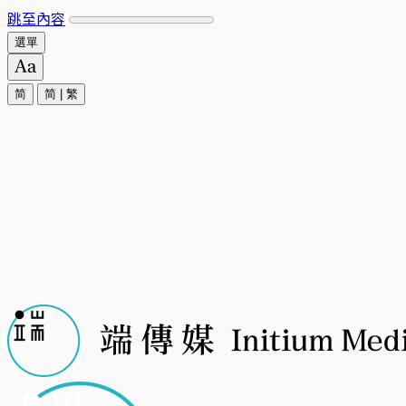
跳至內容
選單
简
简
|
繁