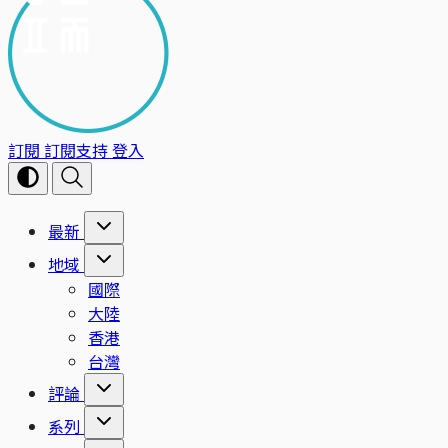
訂閱
訂閱支持
登入
最新
地域
國際
大陸
香港
台灣
評論
系列