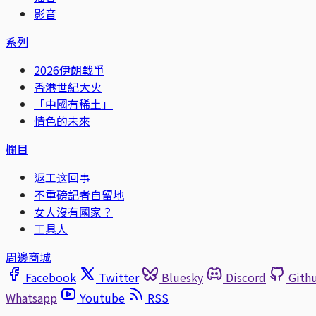
影音
系列
2026伊朗戰爭
香港世紀大火
「中國有稀土」
情色的未來
欄目
返工这回事
不重磅記者自留地
女人沒有國家？
工具人
周邊商城
Facebook
Twitter
Bluesky
Discord
Gith
Whatsapp
Youtube
RSS