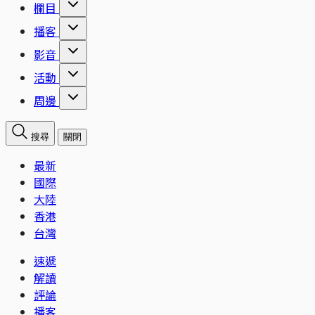
欄目
播客
影音
活動
周邊
搜尋
關閉
最新
國際
大陸
香港
台灣
速遞
解讀
評論
播客