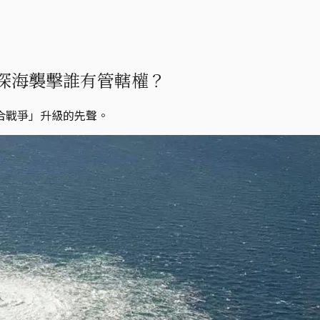
深海襲擊誰有管轄權？
合戰爭」升級的先聲。