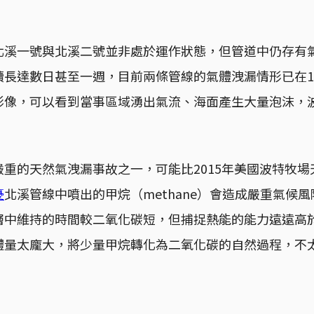
北溪一號與北溪二號並非處於運作狀態，但管道中仍存有
續長達數日甚至一週，目前兩條管線的氣體洩漏情形已在1
影像，可以看到當事區域湧出氣流、海面產生大量泡沫，
重的天然氣洩漏事故之一，可能比2015年美國波特牧
憂
北溪管線中噴出的甲烷（methane）會造成嚴重氣候
層中維持的時間較二氧化碳短，但捕捉熱能的能力遠遠高
體量太龐大，將少量甲烷轉化為二氧化碳的自然過程，不