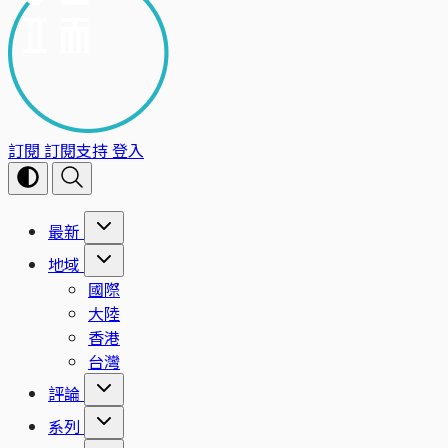
訂閱
訂閱支持
登入
最新
地域
國際
大陸
香港
台灣
評論
系列