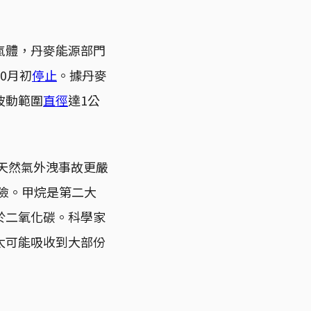
氣體，丹麥能源部門
0月初
停止
。據丹麥
波動範圍
直徑
達1公
場天然氣外洩事故更嚴
風險。甲烷是第二大
於二氧化碳。科學家
太可能吸收到大部份