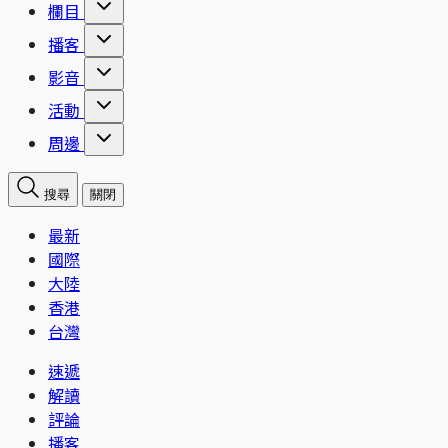
欄目
播客
影音
活動
周邊
搜尋
關閉
最新
國際
大陸
香港
台灣
速遞
解讀
評論
播客