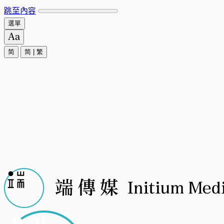
跳至內容
選單
简
简
|
繁