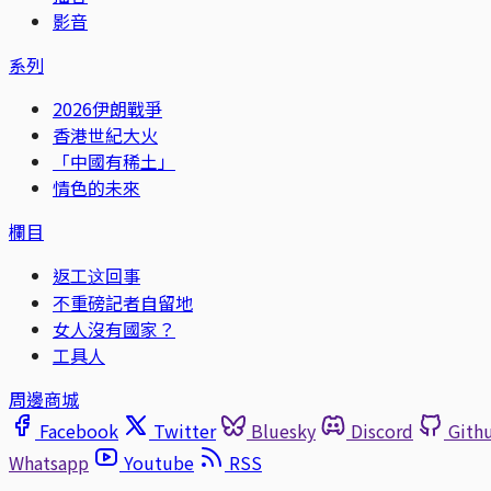
影音
系列
2026伊朗戰爭
香港世紀大火
「中國有稀土」
情色的未來
欄目
返工这回事
不重磅記者自留地
女人沒有國家？
工具人
周邊商城
Facebook
Twitter
Bluesky
Discord
Gith
Whatsapp
Youtube
RSS