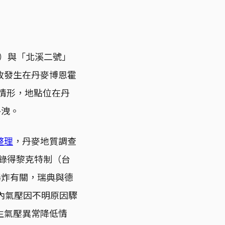
 1）與「北溪二號」
故發生在丹麥博恩霍
洩情形，地點位在丹
外洩。
整理
，丹麥地質調查
站錄得黎克特制（台
爆炸有關，瑞典與德
內氣壓因不明原因驟
生氣壓異常降低情