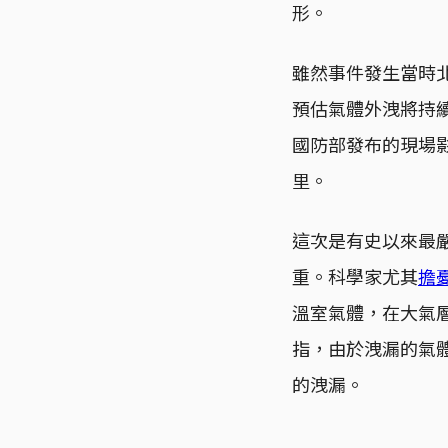
形。
雖然事件發生當時
預估氣體外洩將持
國防部發布的現場
里。
這次是有史以來最嚴
重。科學家尤其
擔
溫室氣體，在大氣
指，由於洩漏的氣
的洩漏。