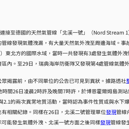
連接至德國的天然氣管線「北溪一號」（Nord Stream
的管線發現氣體洩漏，有大量天然氣外洩至周邊海域。事
olm）東北方的國際水域，當時一共發現有3處發生氣體外
濟區內。至29日，瑞典海岸防衛隊又發現第4處管線氣體
公眾揭露前，由不同單位的公告已可見到異狀。據路透社
地時間26日凌晨2時許及晚間7時許，於博恩霍爾姆島測
3與2.1的兩次異常地質活動，當時認為事件性質或與水下
也有相關紀錄。同樣在26日，北溪二號管理單位
發現
管線
示可能發生氣體外洩、北溪一號方面之後同樣
發現
管線發