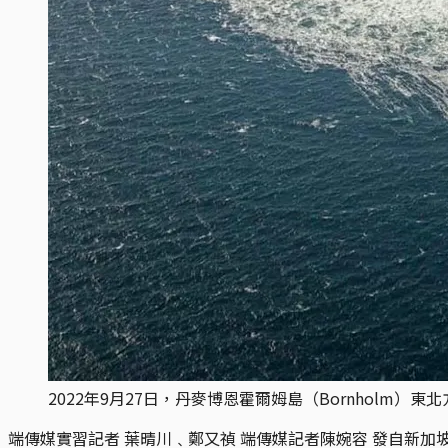
2022年9月27日，丹麥博恩霍爾姆島（Bornholm
端傳媒實習記者 葉晴川﹑鄭又禎 端傳媒記者陳婉容 發自新加