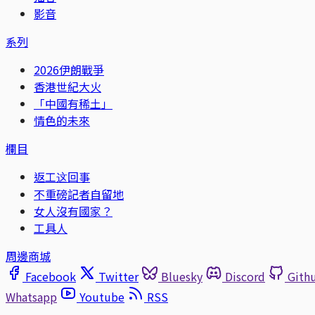
影音
系列
2026伊朗戰爭
香港世紀大火
「中國有稀土」
情色的未來
欄目
返工这回事
不重磅記者自留地
女人沒有國家？
工具人
周邊商城
Facebook
Twitter
Bluesky
Discord
Gith
Whatsapp
Youtube
RSS