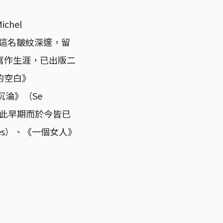
hel
；這名皺紋深邃，留
寫作生涯，已出版二
的空白》
《沉淪》（Se
，如此早期而於今皆已
es）、《一個女人》