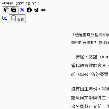
刊登於:
2022-10-07
收藏
「透過書寫那些被文
如她想要撼動社會秩
「安妮・艾諾（Anni
當代語言教師會考，
d’Oise）省的賽爾
沒有出生年份，畢業
諾貝爾文學獎得主
書名頁與正文前，