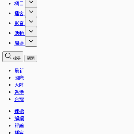
欄目
播客
影音
活動
周邊
搜尋
關閉
最新
國際
大陸
香港
台灣
速遞
解讀
評論
播客