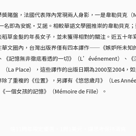
獎賭盤，法國代表隊內常現兩人身影，一是韋勒貝克（Mic
q），另一名即為安妮・艾諾。相較華語文學圈推崇的韋勒貝克
淡稻草金髮的年長女子，並未獲得相對的關注。近五十年
在華文圈內，台灣出版界僅有四本譯作——《嫉妒所未知
on）、《記憶無非徹底看透的一切》（L’événement）、
置》（La Place），這些譯作的出版日期為2000至2004
除了重複的《位置》，另譯有《悠悠歲月》（Les Anné
《一個女孩的記憶》（Mémoire de Fille）。
端11周年限定優惠，1周1美元，讓思考保持清爽