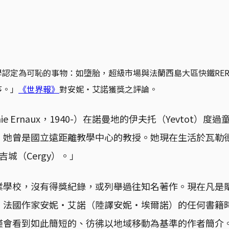
學認定為可恥的事物：如墮胎，超級市場與法蘭西島大區快鐵RE
序。」
《世界報》
對安妮・艾諾獲獎之評論。
e Ernaux，1940-）在諾曼地的伊夫托（Yevtot）
她曾是國立遠距離教學中心的教授。她現在生活於瓦勒德瓦
吉城（Cergy）。」
學校，沒有得獎紀錄，或列舉過往知名著作。現在凡是購
、法國作家安妮・艾諾（陸譯安妮・埃爾諾）的任何書籍
僅會看到如此簡短的、彷彿以地域移動為基準的作者簡介