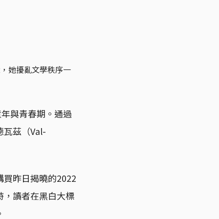
R，她擾亂文學秩序一
度過童年與青春期。通過
茲（Val-
買昨日揭曉的2022
時，讀者在黑白大標
。