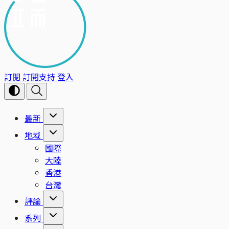
訂閱
訂閱支持
登入
最新
地域
國際
大陸
香港
台灣
評論
系列