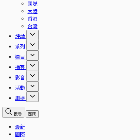
國際
大陸
香港
台灣
評論
系列
欄目
播客
影音
活動
周邊
搜尋
關閉
最新
國際