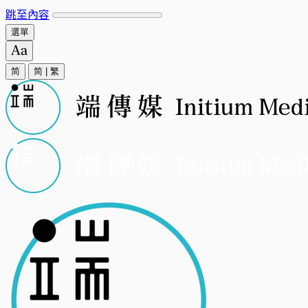
跳至內容
選單
简
简
|
繁