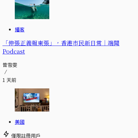
播客
「伸張正義報東張」，香港市民新日常｜端聞
Podcast
曾雪雯
1 天前
美國
僅限註冊用戶