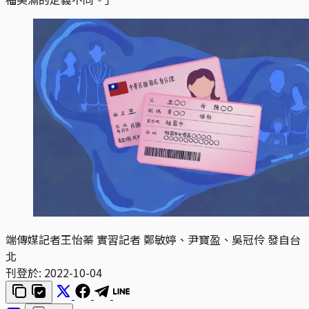
端傳媒記者王怡蓁 實習記者 鄭敏婷、尹寶盈、吳冠伶 發自台
北
刊登於:
2022-10-04