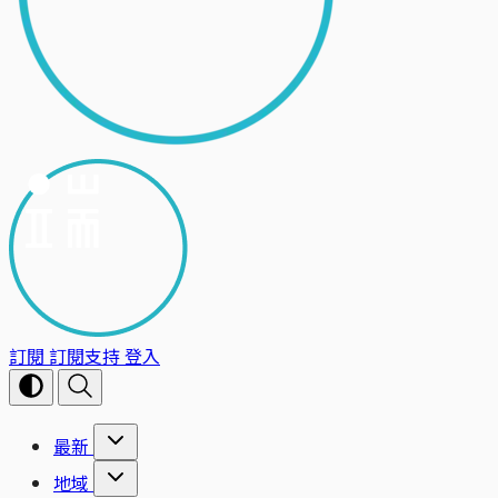
訂閱
訂閱支持
登入
最新
地域