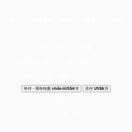
端11周年限定優惠，1周1美元，讓思考保持清爽
你的支持，不可或缺
成為會員，閱讀全文，領取專屬權益
選擇守護方案 + 華爾街日報或紐約時報
年付・周年特惠
US$6.5
US$4
/月
月付
US$8
/月
立即解鎖全文
已是會員？
登入