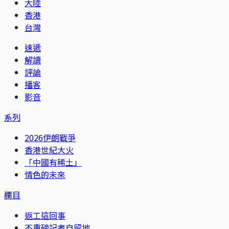
大陸
香港
台灣
速遞
解讀
評論
播客
影音
系列
2026伊朗戰爭
香港世紀大火
「中國有稀土」
情色的未來
欄目
返工這回事
不重磅記者自留地