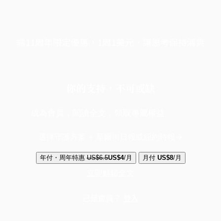
端11周年限定優惠，1周1美元，讓思考保持清爽
你的支持，不可或缺
成為會員，閱讀全文，領取專屬權益
選擇守護方案 + 華爾街日報或紐約時報
年付・周年特惠
US$6.5
US$4
/月
月付
US$8
/月
立即解鎖全文
已是會員？
登入