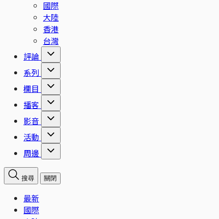
國際
大陸
香港
台灣
評論
系列
欄目
播客
影音
活動
周邊
搜尋
關閉
最新
國際