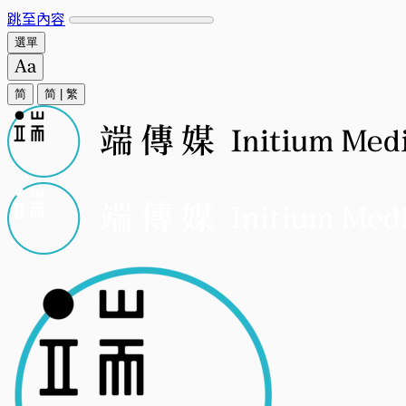
跳至內容
選單
简
简
|
繁