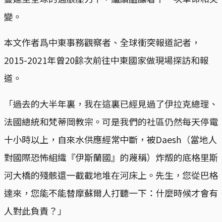
變。
本文作者爲中東事務觀察者、全球衝突報道記者，
2015-2021年曾20餘次前往中東國家做現場探訪和報
道。
「過去的大半年裏，我在這裏已經見過了伊拉克總理、
法國總統和梵蒂岡教宗。可是我們的社區仍然每天停電
十小時以上，自來水供應經常中斷，被Daesh（當地人
對國際恐怖組織『伊斯蘭國』的蔑稱）炸燬的底格里斯
河大橋的殘骸還一截截地堆在河床上。先生，您從巴格
達來，您能不能替摩蘇爾人打聽一下：什麼時候才會有
人對此負責？」