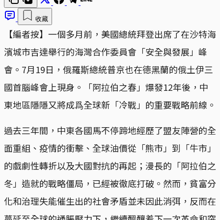
收藏
【編者按】一個多月前，美國總統拜登出席了在沙特海
濱城市吉達舉行的海灣合作委員會「安全與發展」峰
會。7月19日，俄羅斯總統普京也在德黑蘭的俄土伊三
國首腦峰會上現身。「阿拉伯之春」爆發12年後，中
東地區隱隱又將成爲全球新「冷戰」的重要戰略前線。
過去三年間，中東各國馬不停蹄地經歷了盟友陣營的全
面重組、疫情的衝擊、全球油價從「熊市」到「牛市」
的戲劇性轉折以及大國對抗的再起；漫長的「阿拉伯之
冬」造就的戰略僵局，已經被徹底打破。然而，貧富分
化和治理失能催生出的社會矛盾並未因此消弭，反而在
蔓延至全球的通脹壓力下，繼續醞釀着下一次革命和突