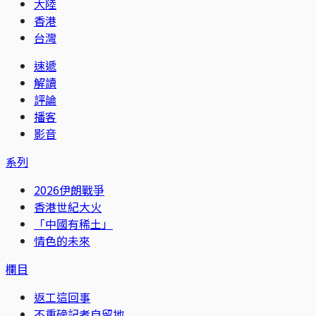
大陸
香港
台灣
速遞
解讀
評論
播客
影音
系列
2026伊朗戰爭
香港世紀大火
「中國有稀土」
情色的未來
欄目
返工這回事
不重磅記者自留地