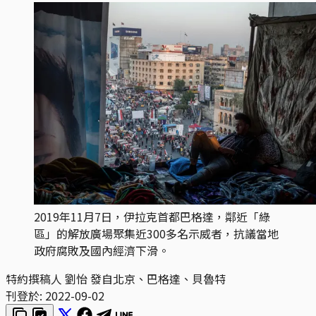
2019年11月7日，伊拉克首都巴格達，鄰近「綠
區」的解放廣場聚集近300多名示威者，抗議當地
政府腐敗及國內經濟下滑。
特約撰稿人 劉怡 發自北京、巴格達、貝魯特
刊登於:
2022-09-02