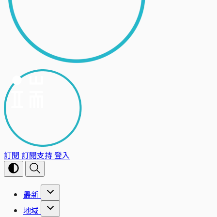
訂閱
訂閱支持
登入
最新
地域