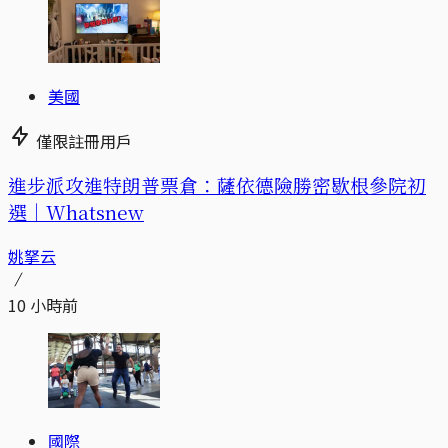
美國
僅限註冊用戶
進步派攻進特朗普票倉：薩依德險勝密歇根參院初
選｜Whatsnew
姚拏云
10 小時前
國際