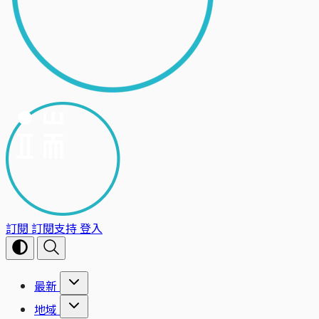
訂閱
訂閱支持
登入
最新
地域