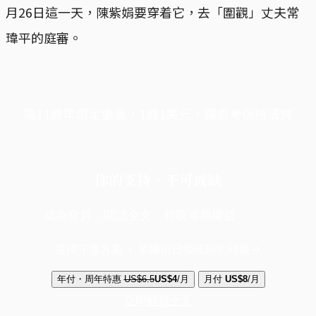
月26日這一天，陳紫娟要穿着它，去「圍觀」丈夫常
瑋平的庭審。
端11周年限定優惠，1周1美元，讓思考保持清爽
你的支持，不可或缺
成為會員，閱讀全文，領取專屬權益
選擇守護方案 + 華爾街日報或紐約時報
年付・周年特惠
US$6.5
US$4
/月
月付
US$8
/月
立即解鎖全文