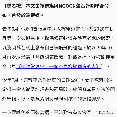
【編者按】本文由端傳媒與NGOCN聲音計劃聯合發
布，首發於端傳媒。
去年6月，我們曾報道中國人權律師常瑋平於2020年1
月第一次被抓捕後，取保候審軟禁在陝西老家的狀況，
以及因爲在網上發布自己被酷刑的經過，於2020年10
月再次以涉嫌「顛覆國家政權」罪被逮捕，並被關押至
今（見
《律師常瑋平，一個不見容於國家的人》
）。
今年7月，常瑋平案件開庭的日期公布，妻子陳紫娟決
定帶一家人從深圳趕去陝西鳳縣，於開庭當日在法院門
外守候。以下是陳紫娟與母親和孩子的這段經歷。
一身翠綠色的西裝套裙，平時難得有機會穿，2022年7