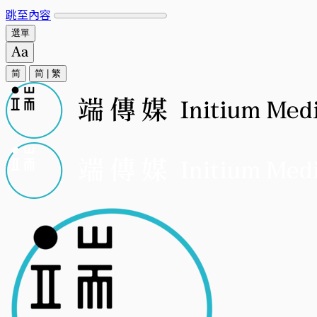
跳至內容
選單
简
简
|
繁