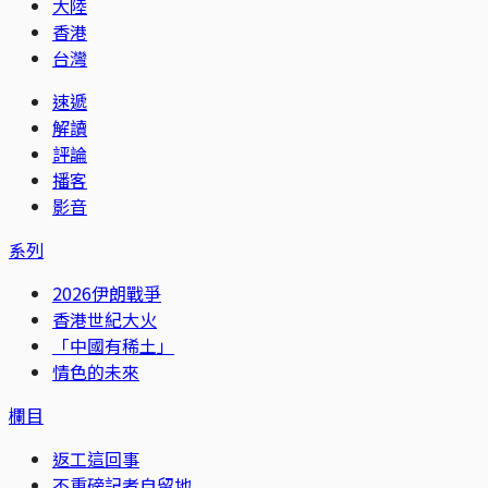
大陸
香港
台灣
速遞
解讀
評論
播客
影音
系列
2026伊朗戰爭
香港世紀大火
「中國有稀土」
情色的未來
欄目
返工這回事
不重磅記者自留地