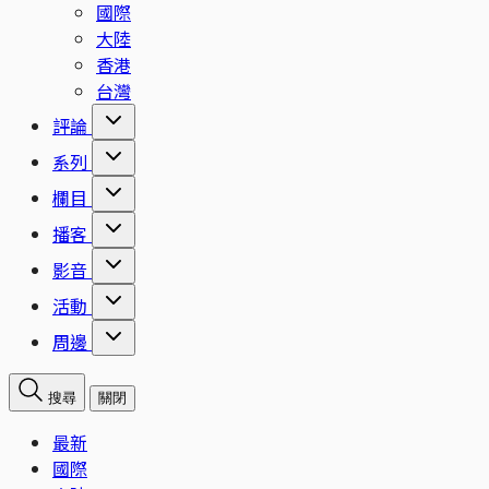
國際
大陸
香港
台灣
評論
系列
欄目
播客
影音
活動
周邊
搜尋
關閉
最新
國際