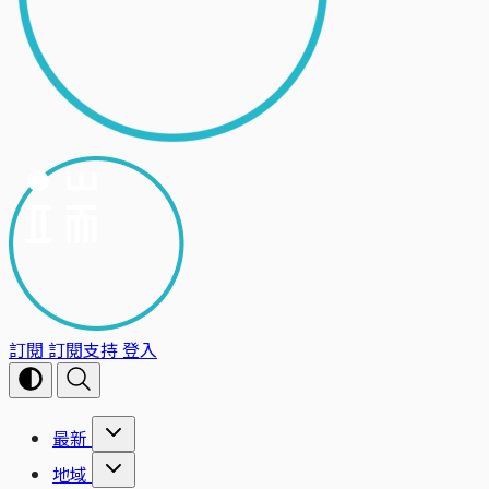
訂閱
訂閱支持
登入
最新
地域