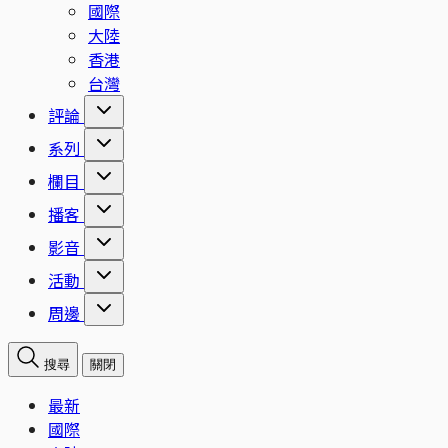
國際
大陸
香港
台灣
評論
系列
欄目
播客
影音
活動
周邊
搜尋
關閉
最新
國際