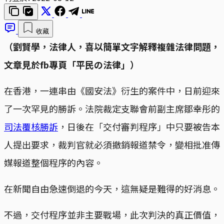
收藏
（劉賢學，法律人，喜以簡單文字解釋複雜法律問題，
文章見於fb專頁「平民の法律」）
在香港，一連串由《國安法》衍生的案件中，日前迎來
了一次罕見的勝訴。法院裁定支聯會前副主席鄒幸彤的
司法覆核勝訴
，日後在「交付審判程序」中只要被告本
人提出要求，裁判官就必須撤銷報道禁令，變相批准傳
媒報道整個程序的內容。
在新聞自由急速倒退的今天，這無疑是難得的好消息。
不過，交付程序並非主要戰場，此次判決的真正價值，