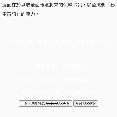
反而在於爭取全面報道將來的保釋聆訊，以至抗衡「秘
密審訊」的壓力。
端11周年限定優惠，1周1美元，讓思考保持清爽
你的支持，不可或缺
成為會員，閱讀全文，領取專屬權益
選擇守護方案 + 華爾街日報或紐約時報
年付・周年特惠
US$6.5
US$4
/月
月付
US$8
/月
立即解鎖全文