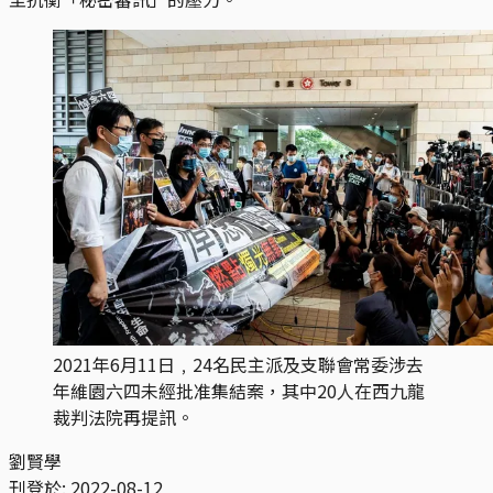
2021年6月11日﹐24名民主派及支聯會常委涉去
年維園六四未經批准集結案，其中20人在西九龍
裁判法院再提訊。
劉賢學
刊登於:
2022-08-12