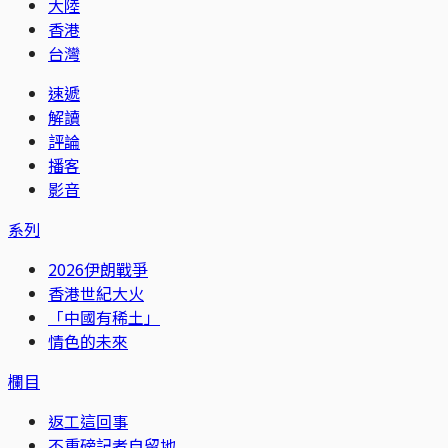
大陸
香港
台灣
速遞
解讀
評論
播客
影音
系列
2026伊朗戰爭
香港世紀大火
「中國有稀土」
情色的未來
欄目
返工這回事
不重磅記者自留地