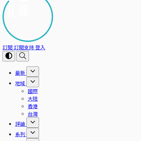
訂閱
訂閱支持
登入
最新
地域
國際
大陸
香港
台灣
評論
系列