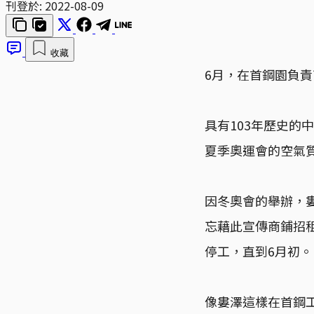
刊登於:
2022-08-09
收藏
6月，在首鋼園負
具有103年歷史的
夏季奧運會的空氣
因冬奧會的舉辦，
忘藉此宣傳商鋪招租
停工，直到6月初。
像婁澤這樣在首鋼