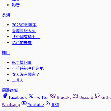
影音
系列
2026伊朗戰爭
香港世紀大火
「中國有稀土」
情色的未來
欄目
返工這回事
不重磅記者自留地
女人沒有國家？
工具人
周邊商城
Facebook
Twitter
Bluesky
Discord
Gith
Whatsapp
Youtube
RSS