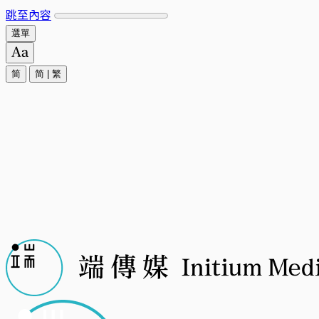
跳至內容
選單
简
简
|
繁