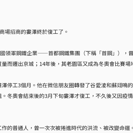
責商場招商的婁澤終於復工了。
中國領軍鋼鐵企業——首都鋼鐵集團（下稱「首鋼」），曾為
質量而遷出京城；14年後，其老園區又成為冬奧會比賽場
婁澤停工3個月。他在微信朋友圈轉發了谷愛淩和蘇翊鳴
。冬奧會結束後的3月下旬婁澤才復工，不久後又因疫情
工作的普通人，曾一次次被捲進時代的洪流、被改變命運