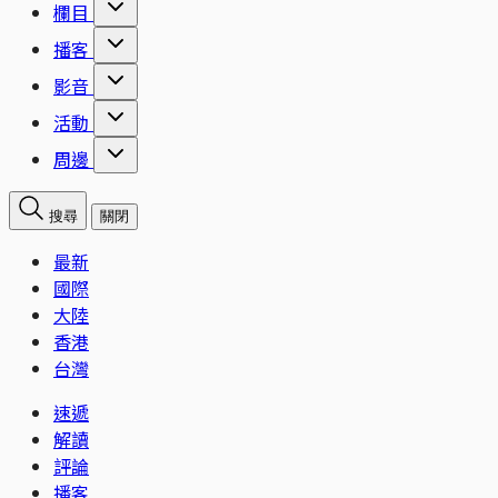
欄目
播客
影音
活動
周邊
搜尋
關閉
最新
國際
大陸
香港
台灣
速遞
解讀
評論
播客