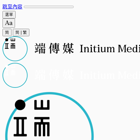
跳至內容
選單
简
简
|
繁