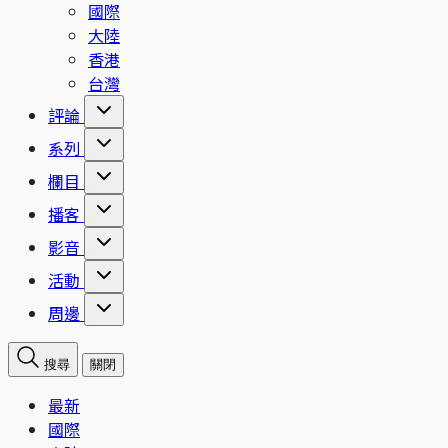
國際
大陸
香港
台灣
評論
系列
欄目
播客
影音
活動
周邊
搜尋
關閉
最新
國際