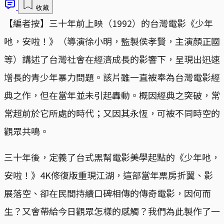
收藏
【編者按】三十年前上映（1992）的台灣電影《少年
吔，安啦！》（導演徐小明，監製侯孝賢，主演顏正國
等）講述了台灣社會在經濟成長的影響下，呈現出迅速
增長的青少年暴力問題。該片雖一直被奉為台灣電影經
典之作，但在當年並未引起轟動。概因經典之突破，常
常超前於它所處的時代；又因其永恆，可被不同時空的
觀眾共鳴。
三十年後，定義了台式黑幫電影美學起點的《少年吔，
安啦！》4K修復版重現江湖，這部當年票房折翼、影
展落空、卻在民間持續口碑相傳的傳奇電影，因何而
生？又會帶給今日觀眾怎樣的感觸？我們為此製作了一