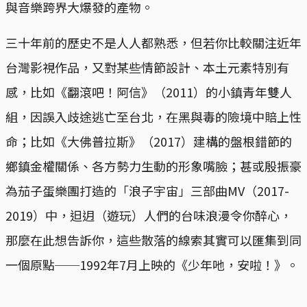
與音樂跨界大爆發的產物。
三十年前的歷史不是人人都熟悉，但若你比較關注近年
台灣影視作品，又對某些情節設計、本土元素特別有
感，比如《翻滾吧！阿信》（2011）的小鎮青年雙人
組，因誤入歧途逃亡至台北，在黑與毒的險境中賠上性
命；比如《大佛普拉斯》（2017）建構的盤根錯節的
鄉鎮金權關係、各方勢力生動的形象嘴臉；甚或殷振豪
為茄子蛋樂團打造的「浪子宇宙」三部曲MV（2017-
2019）中，𨑨迌（遊玩）人們的台味浪漫令你醉心，
那麼在此想告訴你，這些散落的線索其實可以匯集到同
一個原點──1992年7月上映的《少年吔，安啦！》。