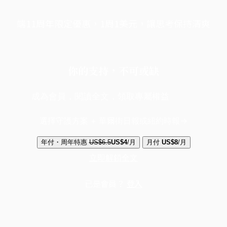
端11周年限定優惠，1周1美元，讓思考保持清爽
你的支持，不可或缺
成為會員，閱讀全文，領取專屬權益
選擇守護方案 + 華爾街日報或紐約時報
年付・周年特惠
US$6.5
US$4
/月
月付
US$8
/月
立即解鎖全文
已是會員？
登入