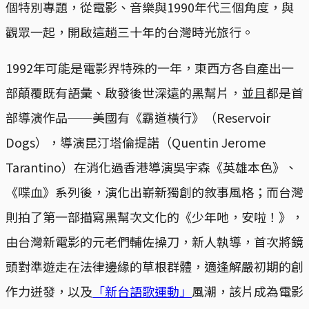
個特別專題，從電影、音樂與1990年代三個角度，與
觀眾一起，開啟這趟三十年的台灣時光旅行。
1992年可能是電影界特殊的一年，東西方各自產出一
部顛覆既有語彙、啟發後世深遠的黑幫片，並且都是首
部導演作品──美國有《霸道橫行》（Reservoir
Dogs），導演昆汀塔倫提諾（Quentin Jerome
Tarantino）在消化過香港導演吳宇森《英雄本色》、
《喋血》系列後，演化出嶄新獨創的敘事風格；而台灣
則拍了第一部描寫黑幫次文化的《少年吔，安啦！》，
由台灣新電影的元老們輔佐操刀，新人執導，首次將鏡
頭對準遊走在法律邊緣的草根群體，適逢解嚴初期的創
作力迸發，以及
「新台語歌運動」
風潮，該片成為電影