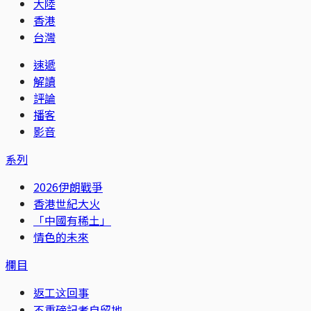
大陸
香港
台灣
速遞
解讀
評論
播客
影音
系列
2026伊朗戰爭
香港世紀大火
「中國有稀土」
情色的未來
欄目
返工这回事
不重磅記者自留地