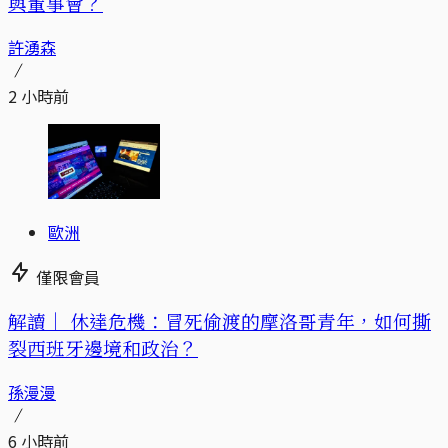
與董事會？
許湧森
2 小時前
歐洲
僅限會員
解讀｜
休達危機：冒死偷渡的摩洛哥青年，如何撕
裂西班牙邊境和政治？
孫漫漫
6 小時前