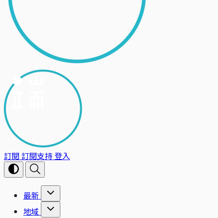
訂閱
訂閱支持
登入
最新
地域