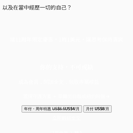
以及在當中經歷一切的自己？
端11周年限定優惠，1周1美元，讓思考保持清爽
你的支持，不可或缺
成為會員，閱讀全文，領取專屬權益
選擇守護方案 + 華爾街日報或紐約時報
年付・周年特惠
US$6.5
US$4
/月
月付
US$8
/月
立即解鎖全文