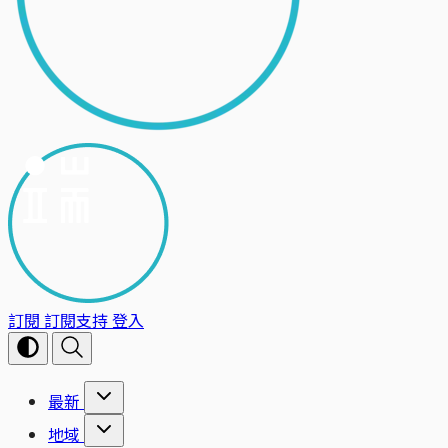
訂閱
訂閱支持
登入
最新
地域