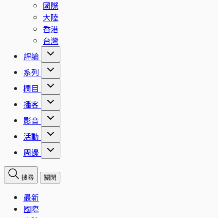
國際
大陸
香港
台灣
評論
系列
欄目
播客
影音
活動
周邊
搜尋
關閉
最新
國際