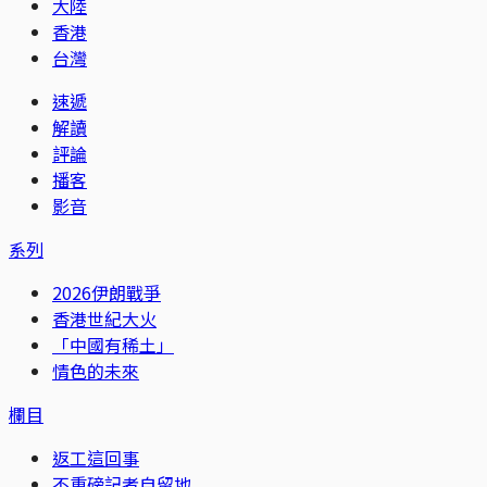
大陸
香港
台灣
速遞
解讀
評論
播客
影音
系列
2026伊朗戰爭
香港世紀大火
「中國有稀土」
情色的未來
欄目
返工這回事
不重磅記者自留地