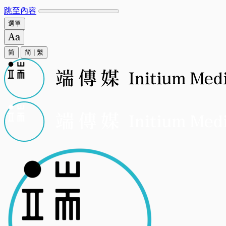
跳至內容
選單
简
简
|
繁