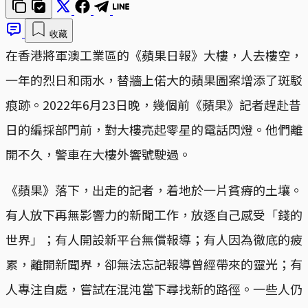
收藏
在香港將軍澳工業區的《蘋果日報》大樓，人去樓空，
一年的烈日和雨水，替牆上偌大的蘋果圖案增添了斑駁
痕跡。2022年6月23日晚，幾個前《蘋果》記者趕赴昔
日的編採部門前，對大樓亮起零星的電話閃燈。他們離
開不久，警車在大樓外響號駛過。
《蘋果》落下，出走的記者，着地於一片貧瘠的土壤。
有人放下再無影響力的新聞工作，放逐自己感受「錢的
世界」；有人開設新平台無償報導；有人因為徹底的疲
累，離開新聞界，卻無法忘記報導曾經帶來的靈光；有
人專注自處，嘗試在混沌當下尋找新的路徑。一些人仍