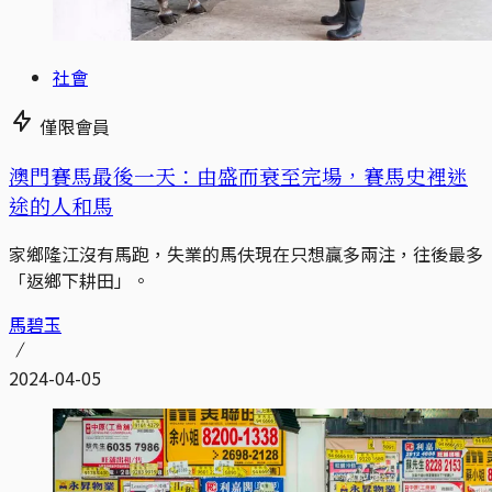
社會
僅限會員
澳門賽馬最後一天：由盛而衰至完場，賽馬史裡迷
途的人和馬
家鄉隆江沒有馬跑，失業的馬伕現在只想贏多兩注，往後最多
「返鄉下耕田」。
馬碧玉
2024-04-05