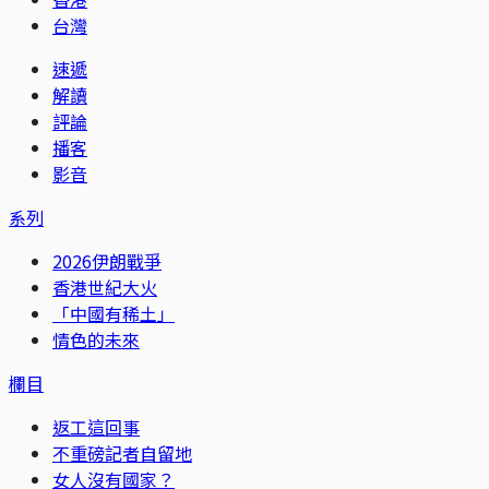
台灣
速遞
解讀
評論
播客
影音
系列
2026伊朗戰爭
香港世紀大火
「中國有稀土」
情色的未來
欄目
返工這回事
不重磅記者自留地
女人沒有國家？