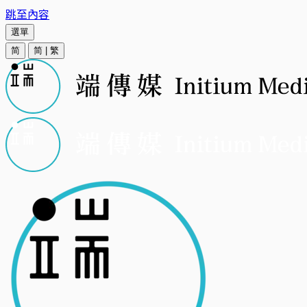
跳至內容
選單
简
简
|
繁