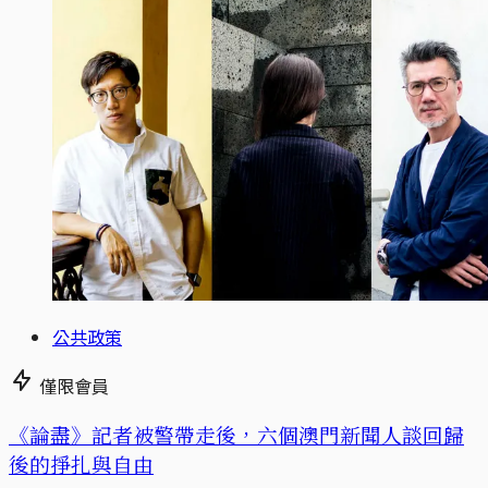
公共政策
僅限會員
《論盡》記者被警帶走後，六個澳門新聞人談回歸
後的掙扎與自由