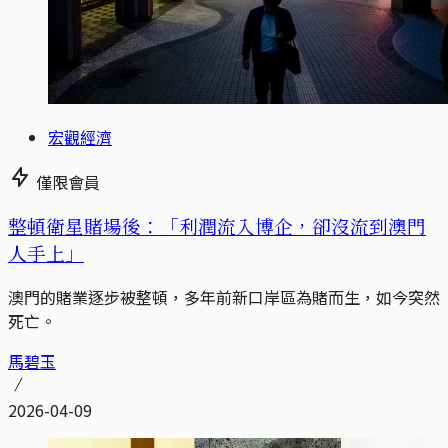
宏觀經濟
僅限會員
整頓衛星賭場後：「利潤流入博企，卻沒流到澳門
人手上」
澳門的賭業逐步被整頓，多年前新口岸區為賭而生，如今突然
死亡。
馬碧玉
2026-04-09