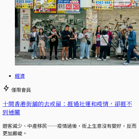
經濟
僅限會員
十間香港街舖的去或留：捱過社運和疫情，卻捱不
到通關
遊客減少、中產移民⋯⋯疫情過後，街上生意沒有變好，反而
更加嚴峻。