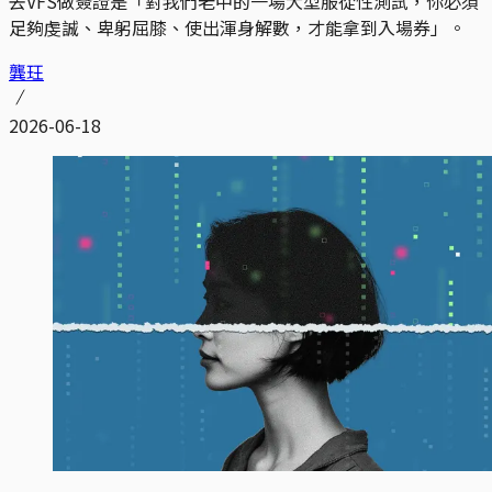
去VFS做簽證是「對我們老中的一場大型服從性測試，你必須
足夠虔誠、卑躬屈膝、使出渾身解數，才能拿到入場券」。
龔玨
2026-06-18