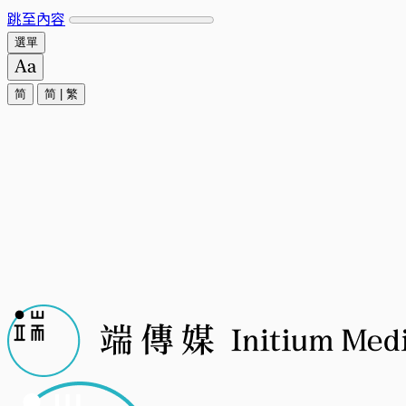
跳至內容
選單
简
简
|
繁