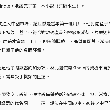
indle，她讀完了第一本小說《荒野求生》。
13年正式進入中國市場，趙世傑是當年第一批用戶。他打開盒
留下指紋，甚至不符合對數碼產品的靈敏度期待，觸屏遲
間，屏幕才會黑一下」。但閱讀體驗上，高質量圖片、精
全扭轉了他的負面評價。
是電子閱讀器的加分項，林北遊使用Kindle的契機來自於
載，常年受手機頻閃困擾。
品服務交互設計、硬件設備體驗感的討論不休，但非常肯
子書閱讀器的代名詞」——這一說法在中國80後、90後之中