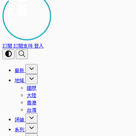
訂閱
訂閱支持
登入
最新
地域
國際
大陸
香港
台灣
評論
系列