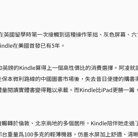
阿凌在英國留學時第一次接觸到這種操作笨拙、灰色屏幕、
ndle在美國首發已有5年。
0英鎊的Kindle算得上一個高性價比的消費選擇。阿凌
走保本微利路線的中國圖書市場後，失去昔日便捷的購書
量閱讀實體書變得難以承載。而Kindle比iPad更勝一
輾轉於倫敦、北京兩地的多個居所，Kindle陪伴她走過
那台重量爲100多克的輕薄機器，仿墨水屏加上舒適、清