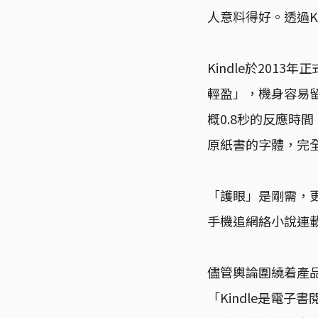
人意料得好。透過K
Kindle於20
輕盈」，機身容易
概0.8秒的反應時
原紙書的字體，完
「護眼」是剛需，更
手機追網絡小說連
儘管輿論圍繞着產
「Kindle是電