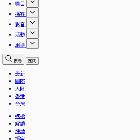
欄目
播客
影音
活動
周邊
搜尋
關閉
最新
國際
大陸
香港
台灣
速遞
解讀
評論
播客