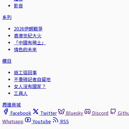
影音
系列
2026伊朗戰爭
香港世紀大火
「中國有稀土」
情色的未來
欄目
返工這回事
不重磅記者自留地
女人沒有國家？
工具人
周邊商城
Facebook
Twitter
Bluesky
Discord
Gith
Whatsapp
Youtube
RSS