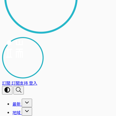
訂閱
訂閱支持
登入
最新
地域