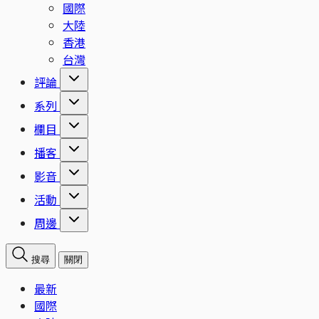
國際
大陸
香港
台灣
評論
系列
欄目
播客
影音
活動
周邊
搜尋
關閉
最新
國際