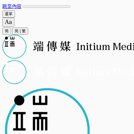
跳至內容
選單
简
简
|
繁