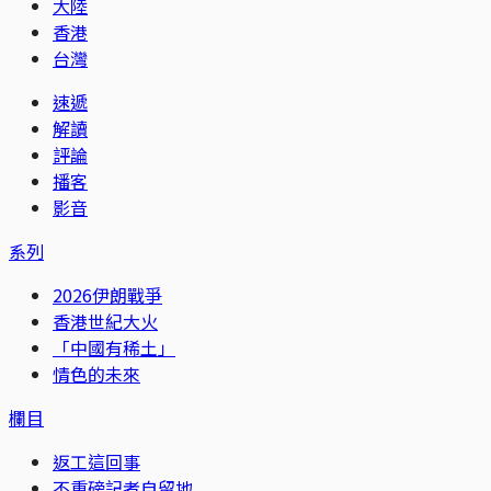
大陸
香港
台灣
速遞
解讀
評論
播客
影音
系列
2026伊朗戰爭
香港世紀大火
「中國有稀土」
情色的未來
欄目
返工這回事
不重磅記者自留地