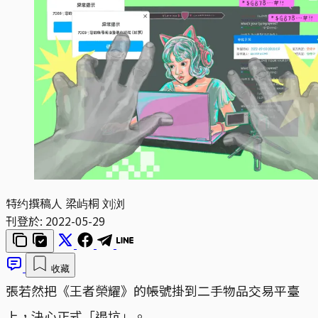
特约撰稿人 梁屿桐 刘浏
刊登於:
2022-05-29
收藏
張若然把《王者榮耀》的帳號掛到二手物品交易平臺
上，決心正式「退坑」。