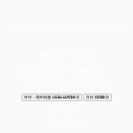
端11周年限定優惠，1周1美元，讓思考保持清爽
你的支持，不可或缺
成為會員，閱讀全文，領取專屬權益
選擇守護方案 + 華爾街日報或紐約時報
年付・周年特惠
US$6.5
US$4
/月
月付
US$8
/月
立即解鎖全文
已是會員？
登入