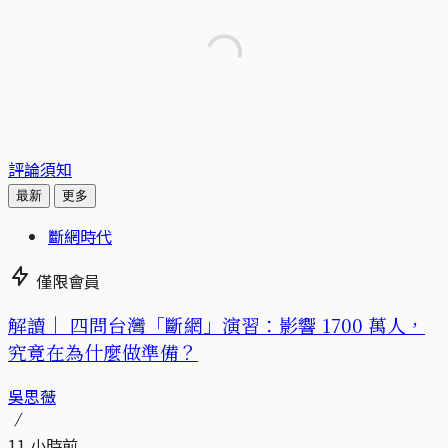
評論須知
最新
更多
斷網時代
僅限會員
解讀｜
四問台灣「斷網」演習：影響 1700 萬人，
究竟在為什麼做準備？
吳思薇
11 小時前