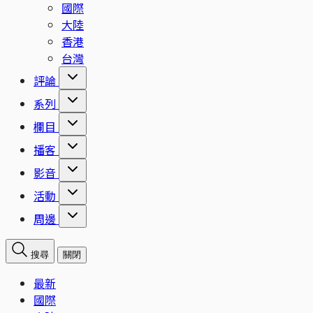
國際
大陸
香港
台灣
評論
系列
欄目
播客
影音
活動
周邊
搜尋
關閉
最新
國際