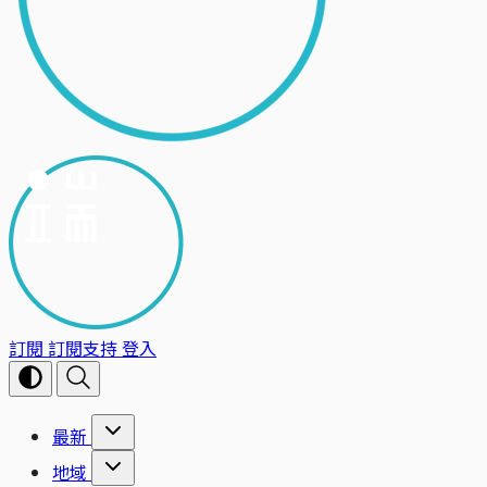
訂閱
訂閱支持
登入
最新
地域