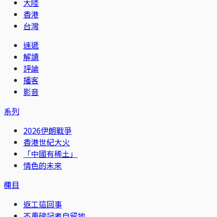
大陸
香港
台灣
速遞
解讀
評論
播客
影音
系列
2026伊朗戰爭
香港世紀大火
「中國有稀土」
情色的未來
欄目
返工這回事
不重磅記者自留地