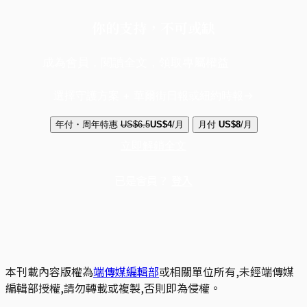
你的支持，不可或缺
成為會員，閱讀全文，領取專屬權益
選擇守護方案 + 華爾街日報或紐約時報
年付・周年特惠
US$6.5
US$4
/月
月付
US$8
/月
立即解鎖全文
已是會員？
登入
本刊載內容版權為
端傳媒編輯部
或相關單位所有,未經端傳媒
編輯部授權,請勿轉載或複製,否則即為侵權。