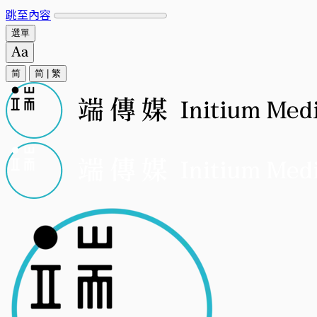
跳至內容
選單
简
简
|
繁