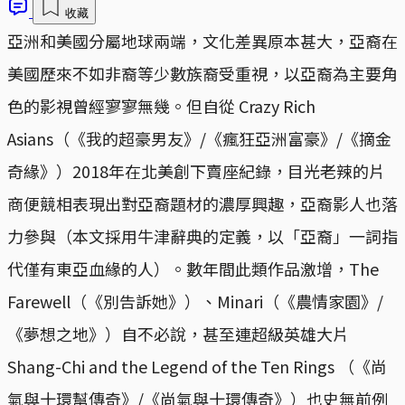
收藏
亞洲和美國分屬地球兩端，文化差異原本甚大，亞裔在
美國歷來不如非裔等少數族裔受重視，以亞裔為主要角
色的影視曾經寥寥無幾。但自從 Crazy Rich
Asians（《我的超豪男友》/《瘋狂亞洲富豪》/《摘金
奇緣》）2018年在北美創下賣座紀錄，目光老辣的片
商便競相表現出對亞裔題材的濃厚興趣，亞裔影人也落
力參與（本文採用牛津辭典的定義，以「亞裔」一詞指
代僅有東亞血緣的人）。數年間此類作品激增，The
Farewell（《別告訴她》）、Minari（《農情家園》/
《夢想之地》）自不必說，甚至連超級英雄大片
Shang-Chi and the Legend of the Ten Rings （《尚
氣與十環幫傳奇》/《尚氣與十環傳奇》）也史無前例