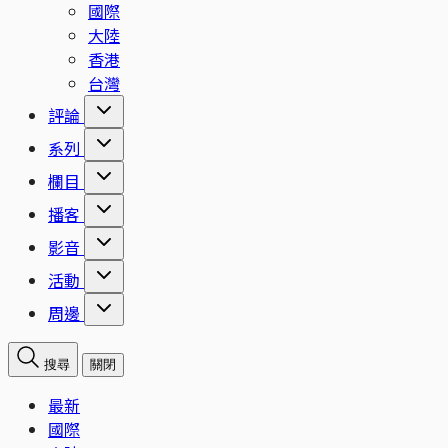
國際
大陸
香港
台灣
評論
系列
欄目
播客
影音
活動
周邊
搜尋
關閉
最新
國際