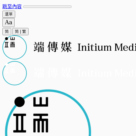
跳至內容
選單
简
简
|
繁