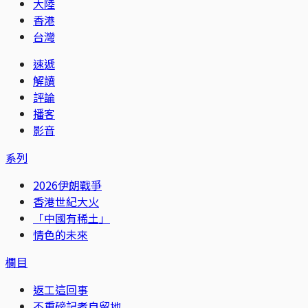
大陸
香港
台灣
速遞
解讀
評論
播客
影音
系列
2026伊朗戰爭
香港世紀大火
「中國有稀土」
情色的未來
欄目
返工這回事
不重磅記者自留地