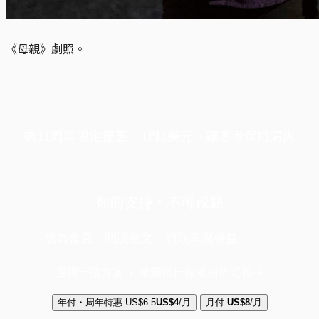
《母親》劇照。
端11周年限定優惠，1周1美元，讓思考保持清爽
你的支持，不可或缺
成為會員，閱讀全文，領取專屬權益
選擇守護方案 + 華爾街日報或紐約時報
年付・周年特惠
US$6.5
US$4
/月
月付
US$8
/月