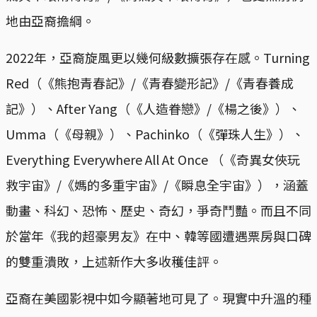
地由亞裔擔綱。
2022年，亞裔旋風更以幾何級數擴張存在感。Turning
Red（《熊抱青春記》/《青春變形記》/《青春養成
記》）、After Yang（《人造眷戀》/《楊之後》）、
Umma（《母親》）、Pachinko（《彈珠人生》）、
Everything Everywhere All At Once （《奇異女俠玩
救宇宙》/《媽的多重宇宙》/《瞬息全宇宙》），涵蓋
動畫、科幻、恐怖、歷史、奇幻，爭奇鬥豔。而且不同
於當年《我的超豪男友》在中、韓等國遭遇票房與口碑
的雙重潰敗，上述新作大多收穫佳評。
亞裔在美國影視中如今顯著地可見了。現實中升溫的種