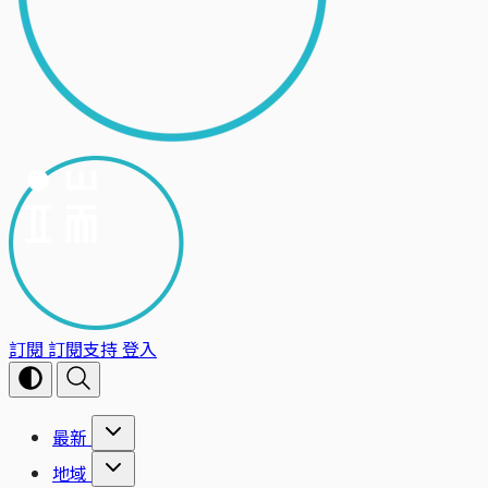
訂閱
訂閱支持
登入
最新
地域