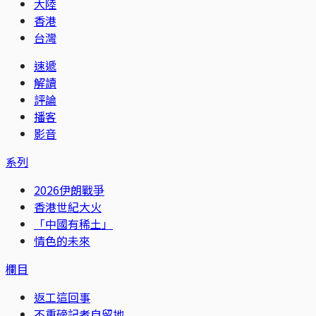
大陸
香港
台灣
速遞
解讀
評論
播客
影音
系列
2026伊朗戰爭
香港世紀大火
「中國有稀土」
情色的未來
欄目
返工這回事
不重磅記者自留地