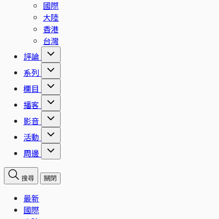
國際
大陸
香港
台灣
評論
系列
欄目
播客
影音
活動
周邊
搜尋
關閉
最新
國際