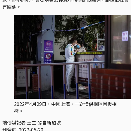
有關係。
2022年4月29日，中國上海，一對情侶相隔圍板相
擁。
端傳媒記者 王二 發自新加坡
刊登於:
2022-05-20