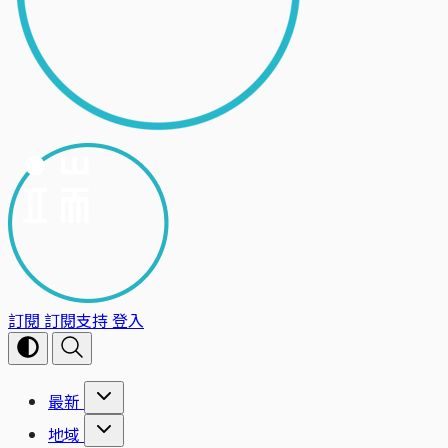
訂閱
訂閱支持
登入
最新
地域