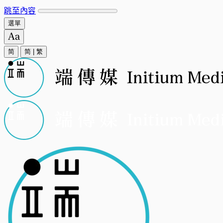
跳至內容
選單
简
简
|
繁