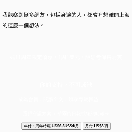
我觀察到挺多網友，包括身邊的人，都會有想離開上海
的這麼一個想法。
端11周年限定優惠，1周1美元，讓思考保持清爽
你的支持，不可或缺
成為會員，閱讀全文，領取專屬權益
選擇守護方案 + 華爾街日報或紐約時報
年付・周年特惠
US$6.5
US$4
/月
月付
US$8
/月