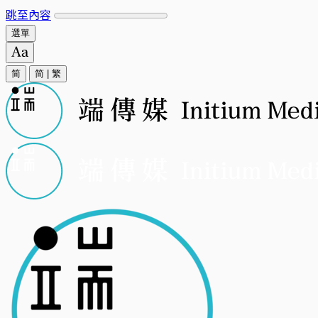
跳至內容
選單
简
简
|
繁