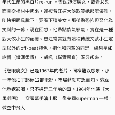
年代生產的黑白片re-run 。雪妮飾演魔女，戴着女鬼
面具從棺材中起來，卻被曾江這大俠取笑她那麼優雅，
叫快把面具脫下，要看下這美女。那帶點恐怖但又化為
笑料的一幕，現在回想，他帶點傻氣邪氣，實在是一種
對大俠小生的顛覆。曾江常常就有這種傳統文武小生定
型以外的off-beat特色，把他和同輩的同是一綫男星如
謝賢（鐵漢柔情）、胡楓（樸實戇直）區分起來。
《碧眼魔女》已是1967年的老片，同樣難以想象，那
一年他拍了起碼12部電影，市場蓬勃可想而知。這距
他重返影圈，只不過是三年前的事。1964年他演《大
馬戲團》，穿著緊手演出服，像美國superman 一樣，
做空中飛人。