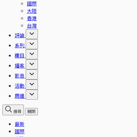
國際
大陸
香港
台灣
評論
系列
欄目
播客
影音
活動
周邊
搜尋
關閉
最新
國際