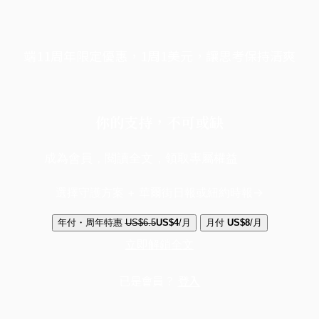
端11周年限定優惠，1周1美元，讓思考保持清爽
你的支持，不可或缺
成為會員，閱讀全文，領取專屬權益
選擇守護方案 + 華爾街日報或紐約時報
年付・周年特惠
US$6.5
US$4
/月
月付
US$8
/月
立即解鎖全文
已是會員？
登入