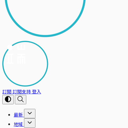
訂閱
訂閱支持
登入
最新
地域