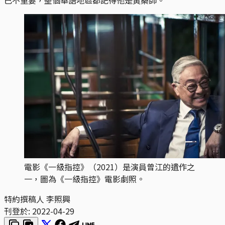
電影《一級指控》（2021）是演員曾江的遺作之
一，圖為《一級指控》電影劇照。
特約撰稿人 李照興
刊登於:
2022-04-29