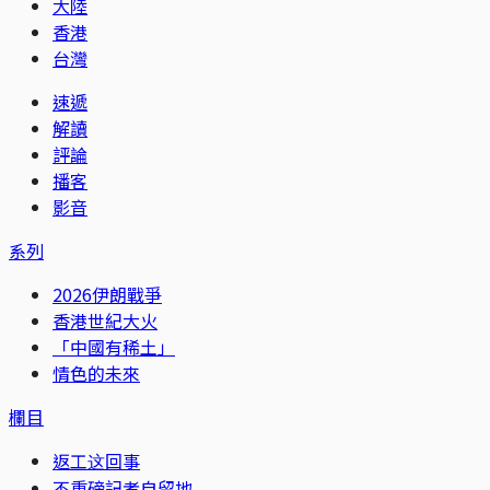
大陸
香港
台灣
速遞
解讀
評論
播客
影音
系列
2026伊朗戰爭
香港世紀大火
「中國有稀土」
情色的未來
欄目
返工这回事
不重磅記者自留地