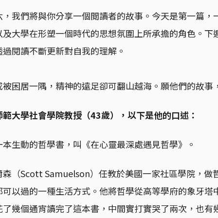
六，我們將與你分享一個閲讀者的故事。今天是第一篇，
以及大學在形塑一個時代的思想氛圍上所承擔的角色。下
透過閱讀不斷更新對自我的理解。
或被困居一隅，精神的遠足卻可翻山越海。願他們的故事
師範大學社會學院教授（43歲），以下是他的口述：
一本生動的哲學書，叫《在心靈最深處遇見哲學》。
（Scott Samuelson）任教於美國一家社區學院，
都可以過的一種生活方式。他將哲學從高等學府的象牙塔
花了幾個通宵讀完了這本書，中間實打實哭了兩次，也有