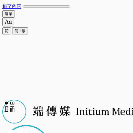
跳至內容
選單
简
简
|
繁