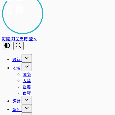
訂閱
訂閱支持
登入
最新
地域
國際
大陸
香港
台灣
評論
系列