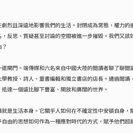
在劇烈且深遠地影響我們的生活。封閉成為常態，權力的
名，反思、質疑甚至討論的空間被進一步摧毀。我們又該
由？
一道閘門。端傳媒和六名來自中國大陸的閲讀者聊了聊閲
大學教授、詩人、童書編輯和獨立書店的店長。通過閲讀
，抵達一個遠比腳下豐富、開放和廣闊的世界。
讀就是生活本身。它關乎人如何在不確定性中安頓自身，
乎自由的思想如何作為一種應對時代的方式，賦予他們超