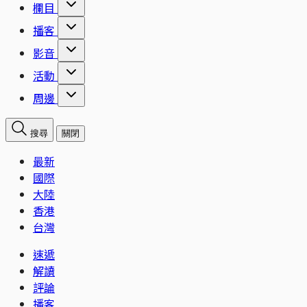
欄目
播客
影音
活動
周邊
搜尋
關閉
最新
國際
大陸
香港
台灣
速遞
解讀
評論
播客