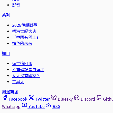
影音
系列
2026伊朗戰爭
香港世紀大火
「中國有稀土」
情色的未來
欄目
返工這回事
不重磅記者自留地
女人沒有國家？
工具人
周邊商城
Facebook
Twitter
Bluesky
Discord
Gith
Whatsapp
Youtube
RSS