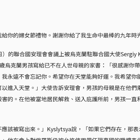
我給你的婦女節禮物。謝謝你給了我生命中最棒的九年時
）的聯合國安理會會議上被烏克蘭駐聯合國大使Sergiy Kys
9歲烏克蘭男孩寫給已不在人世母親的家書：「很感謝你
。我永遠不會忘記你。希望你在天堂能夠好運。我希望你
可以進入天堂。」大使告訴安理會，男孩的母親是在他們
殺害的。在他被當地居民解救、送入庇護所前，男孩一直
應該被寫出來。」Kyslytsya說，「如果它們存在，那
。」他在會上對俄羅斯仍被允許使用常任理事國的職權表