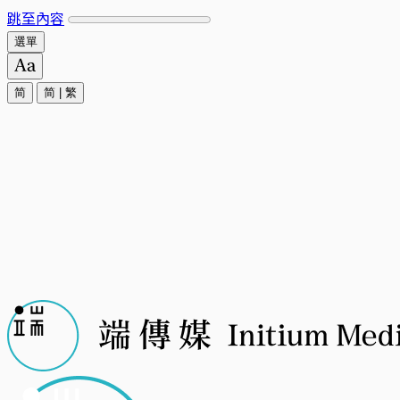
跳至內容
選單
简
简
|
繁