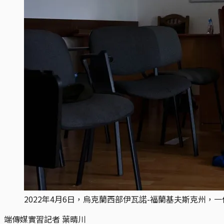
2022年4月6日，烏克蘭西部伊瓦諾-福蘭基夫斯克州，
端傳媒實習記者 葉晴川