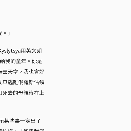
光。」
lytsya用英文朗
帶給我的童年。你是
能去天堂。我也會好
乘車逃離俄羅斯佔領
和死去的母親待在上
表示某些事一定出了
示抗議，「如果我們