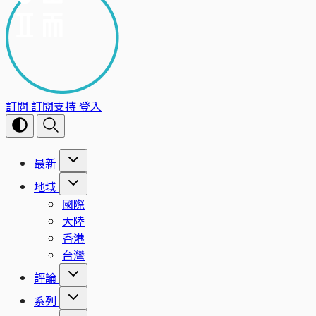
訂閱
訂閱支持
登入
最新
地域
國際
大陸
香港
台灣
評論
系列