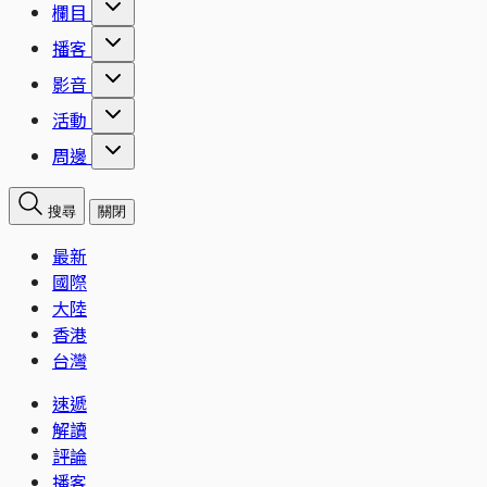
欄目
播客
影音
活動
周邊
搜尋
關閉
最新
國際
大陸
香港
台灣
速遞
解讀
評論
播客