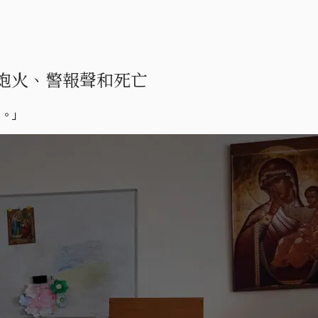
炮火、警報聲和死亡
了。」