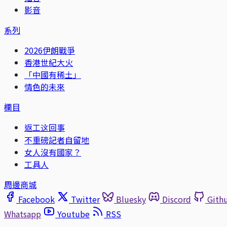
影音
系列
2026伊朗戰爭
香港世紀大火
「中國有稀土」
情色的未來
欄目
返工这回事
不重磅記者自留地
女人沒有國家？
工具人
周邊商城
Facebook
Twitter
Bluesky
Discord
Gith
Whatsapp
Youtube
RSS