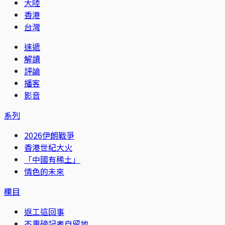
大陸
香港
台灣
速遞
解讀
評論
播客
影音
系列
2026伊朗戰爭
香港世紀大火
「中國有稀土」
情色的未來
欄目
返工這回事
不重磅記者自留地