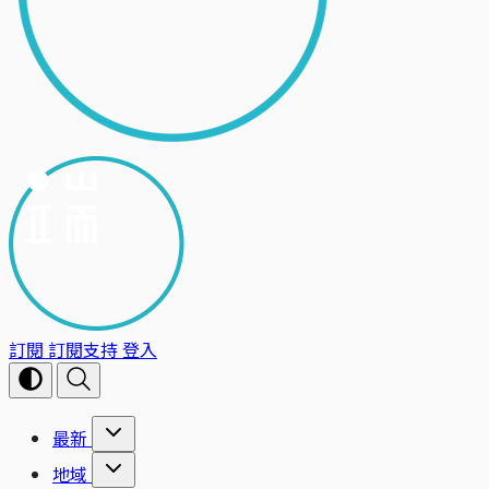
訂閱
訂閱支持
登入
最新
地域