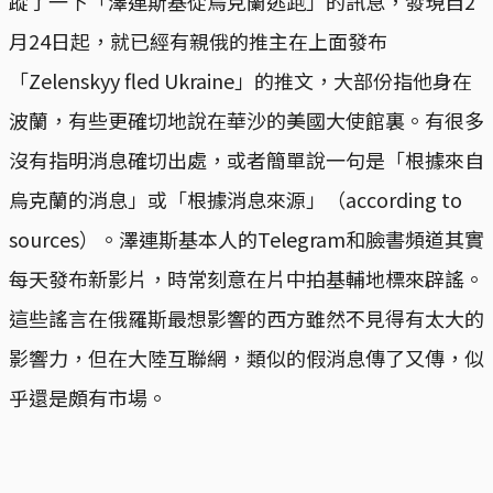
蹤了一下「澤連斯基從烏克蘭逃跑」的訊息，發現自2
月24日起，就已經有親俄的推主在上面發布
「Zelenskyy fled Ukraine」的推文，大部份指他身在
波蘭，有些更確切地說在華沙的美國大使館裏。有很多
沒有指明消息確切出處，或者簡單說一句是「根據來自
烏克蘭的消息」或「根據消息來源」（according to
sources）。澤連斯基本人的Telegram和臉書頻道其實
每天發布新影片，時常刻意在片中拍基輔地標來辟謠。
這些謠言在俄羅斯最想影響的西方雖然不見得有太大的
影響力，但在大陸互聯網，類似的假消息傳了又傳，似
乎還是頗有市場。