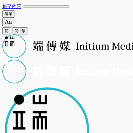
跳至內容
選單
简
简
|
繁