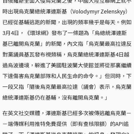
自俄羅斯全面入侵烏克蘭之後，中國大陸互聯網上就不
時出現烏克蘭總統澤連斯基（Volodymyr Zelenskyy）
已經從基輔逃跑的新聞，出現的頻率幾乎是每天。例如
3月4日，《環球網》發布了一條題為「烏總統澤連斯
基已離開烏克蘭」的新聞，內文指「烏克蘭最高拉達反
對黨議員基瓦發布視頻稱，烏克蘭總統澤連斯基4日越
過烏波邊境，躲進了美國駐波蘭大使館並將從那裏繼續
下達傷害烏克蘭部隊和人民生命的命令。」但同時，下
一段又指「隨後烏克蘭最高拉達（議會）表示，烏克蘭
總統澤連斯基仍在基輔，沒有離開烏克蘭。」
在英文社交媒體，澤連斯基已經多次被傳逃離烏克蘭－
－端傳媒利用推特免費提供（即有查核限額）的API追