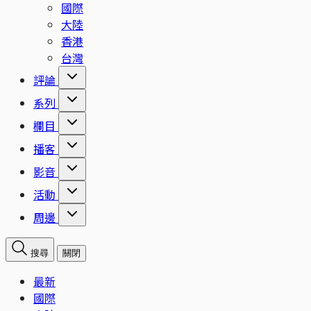
國際
大陸
香港
台灣
評論
系列
欄目
播客
影音
活動
周邊
搜尋
關閉
最新
國際