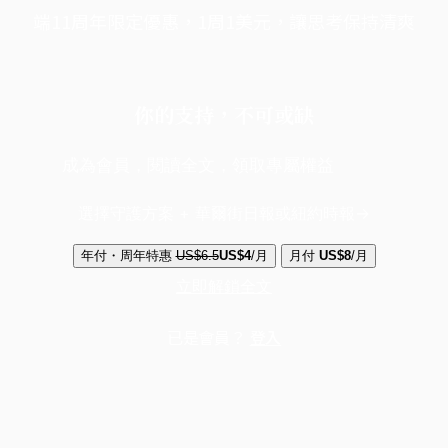
端11周年限定優惠，1周1美元，讓思考保持清爽
你的支持，不可或缺
成為會員，閱讀全文，領取專屬權益
選擇守護方案 + 華爾街日報或紐約時報
年付・周年特惠
US$6.5
US$4
/月
月付
US$8
/月
立即解鎖全文
已是會員？
登入