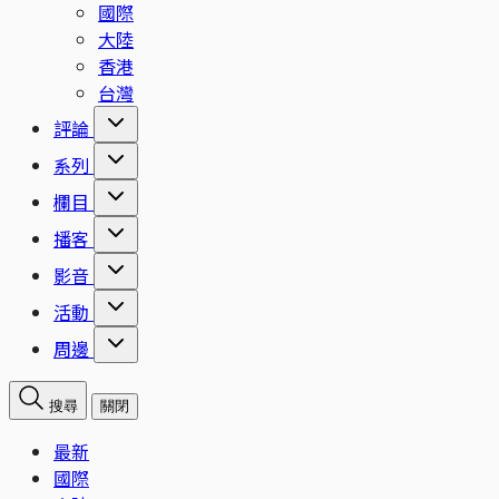
國際
大陸
香港
台灣
評論
系列
欄目
播客
影音
活動
周邊
搜尋
關閉
最新
國際