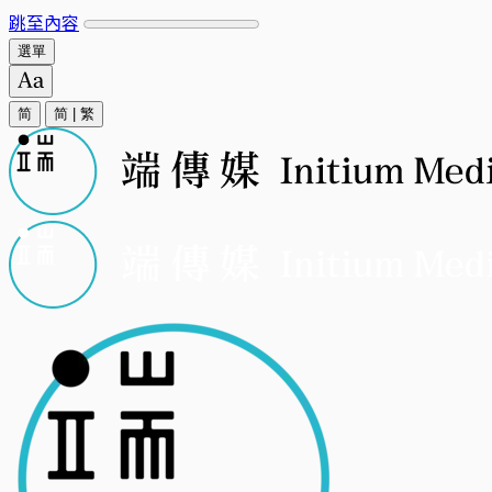
跳至內容
選單
简
简
|
繁