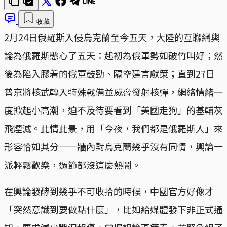
收藏
2月24日俄羅斯入侵烏克蘭至今五天，大陸的互聯網輿
論為俄羅斯懸心了五天：起初為俄軍勢如破竹叫好；然
後為陷入膠着的俄軍鼓勁、隔空建言獻策；直到27日
普京將核武轉入特殊戰備並威脅發射核彈，網絡情緒一
度掀起小高潮，迫不及待要看到「美國走狗」的基輔灰
飛煙滅。此情此景，用「今夜，我們都是俄羅斯人」來
形容恰如其分——牆內對烏克蘭幾乎沒有同情，輿論一
派輕鬆歡樂，過節都沒這麼熱鬧。
在輿論發酵到幾乎不可收拾的時候，中國官方好像才
「突然意識到要做點什麼」，比如給媒體發下非正式通