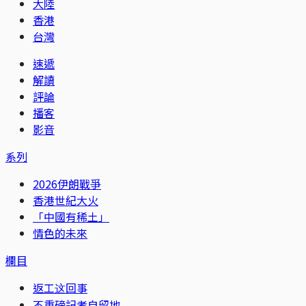
大陸
香港
台灣
速遞
解讀
評論
播客
影音
系列
2026伊朗戰爭
香港世紀大火
「中國有稀土」
情色的未來
欄目
返工这回事
不重磅記者自留地