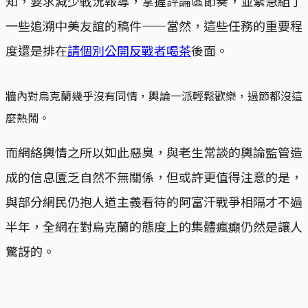
知，要求減少戰況報導，掌握評論區節奏，並緊急組了
一些追溯中美友誼的稿件——當然，這些任務的重要程
度還是排在
請個別公開反戰者喝茶
後面。
牆內對烏克蘭幾乎沒有同情，輿論一派輕鬆歡樂，過節都沒這
麼熱鬧。
而網絡輿情之所以如此惡臭，與老生常談的輿論監管造
成的信息匱乏自然不無關係，但或許更值得注意的是，
與部分網民仍抱人道主義看待的阿富汗戰爭相隔才不過
半年，全網在對烏克蘭的態度上的集體瘋癲仍然是讓人
驚訝的。