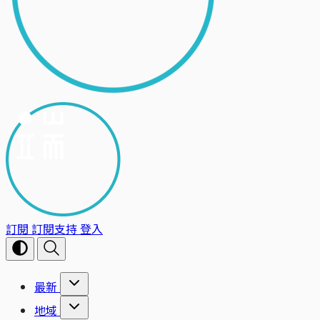
訂閱
訂閱支持
登入
最新
地域