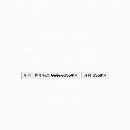
端11周年限定優惠，1周1美元，讓思考保持清爽
你的支持，不可或缺
成為會員，閱讀全文，領取專屬權益
選擇守護方案 + 華爾街日報或紐約時報
年付・周年特惠
US$6.5
US$4
/月
月付
US$8
/月
立即解鎖全文
已是會員？
登入