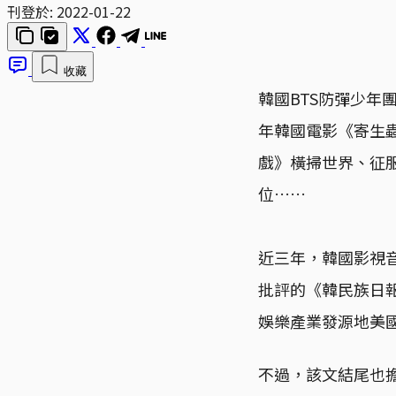
刊登於:
2022-01-22
收藏
韓國BTS防彈少年團在
年韓國電影《寄生蟲
戲》橫掃世界、征服
位……
近三年，韓國影視
批評的《韓民族日報
娛樂產業發源地美
不過，該文結尾也