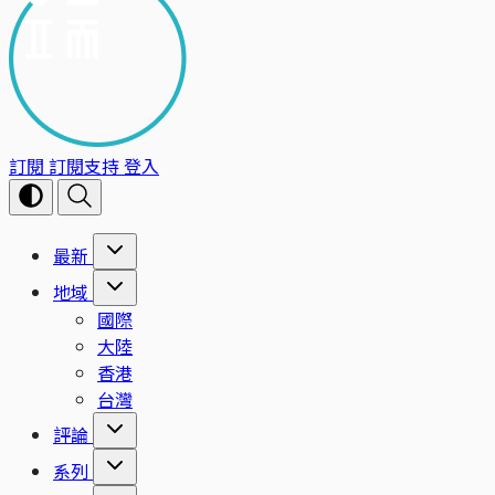
訂閱
訂閱支持
登入
最新
地域
國際
大陸
香港
台灣
評論
系列