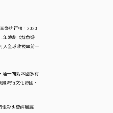
d音樂排行榜，2020
1年韓劇《魷魚遊
》打入全球收視率前十
，連一向對本國多有
橫掃流行文化帝國、
港電影也曾經風靡一