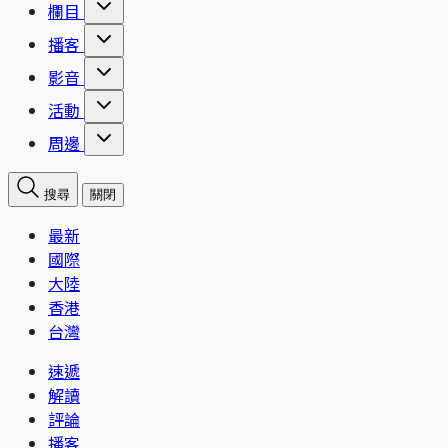
欄目
播客
影音
活動
周邊
搜尋
關閉
最新
國際
大陸
香港
台灣
速遞
解讀
評論
播客