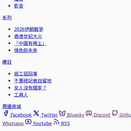
影音
系列
2026伊朗戰爭
香港世紀大火
「中國有稀土」
情色的未來
欄目
返工這回事
不重磅記者自留地
女人沒有國家？
工具人
周邊商城
Facebook
Twitter
Bluesky
Discord
Gith
Whatsapp
Youtube
RSS