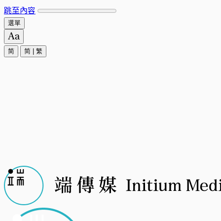
跳至內容
選單
简
简
|
繁