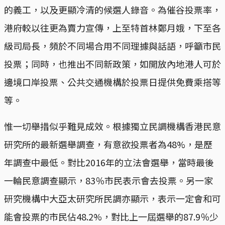
的義工，以及更顯冷清的候選人錄音。為催谷投票率，
港府較以往更為賣力宣傳，上至特首林鄭月娥，下至各
級司局長，頻於不同場合用不同理據與話語，呼籲市民
投票；同時，也推出不同新政策，如開放內地港人可於
邊境口岸投票、公共交通機構於投票日提供免費乘搭等
等。
惟一切舉措似乎難見成效。根據獨立民調機構香港民意
研究所的最新選舉調查，有意欲投票者為48%，是歷
年調查中最低。對比2016年的立法會選舉，當時最後
一輪民意調查顯示，83％市民表示會去投票。另一家
研究機構中大亞太研究所民調亦顯示，表示一定會和可
能會投票的市民佔48.2%，對比上一屆選舉的87.9％少