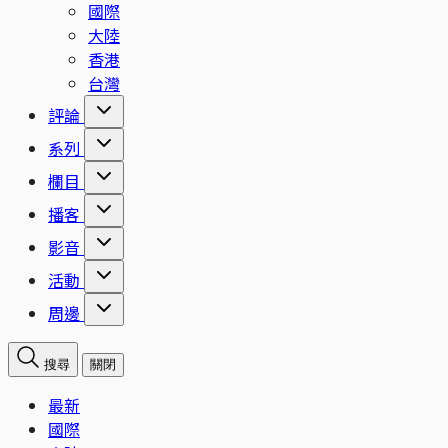
國際
大陸
香港
台灣
評論
系列
欄目
播客
影音
活動
周邊
搜尋
關閉
最新
國際