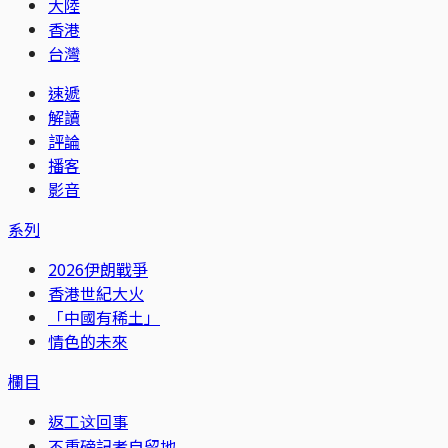
大陸
香港
台灣
速遞
解讀
評論
播客
影音
系列
2026伊朗戰爭
香港世紀大火
「中國有稀土」
情色的未來
欄目
返工这回事
不重磅記者自留地