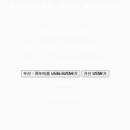
端11周年限定優惠，1周1美元，讓思考保持清爽
你的支持，不可或缺
成為會員，閱讀全文，領取專屬權益
選擇守護方案 + 華爾街日報或紐約時報
年付・周年特惠
US$6.5
US$4
/月
月付
US$8
/月
立即解鎖全文
已是會員？
登入