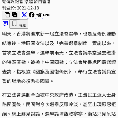
端傳媒記者 梁越 發自香港
刊登於:
2021-12-18
收藏
明天，香港將迎來新一屆立法會選舉，也是反修例運動
結束後、港區國安法以及「完善選舉制度」實施以來，
首次立法會選舉。選舉前兩天，立法會議事堂過去懸掛
的特區區徽，被換上中國國徽；立法會秘書處回覆媒體
查詢，指根據《國旗及國徽條例》，舉行立法會議員宣
誓的場地必須懸掛國徽。
在立法會選制全面被中央政府改造，主流民主派人士身
陷囹圄後，民間對今次選舉反應冷淡，甚至出現厭惡拒
絕。網上鮮見討論，選舉論壇觀眾寥寥，街站只見呆站