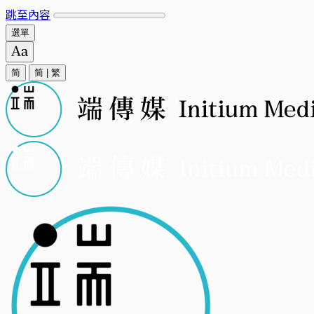
跳至內容
選單
简
简
|
繁