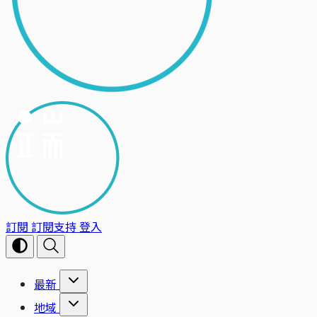
訂閱
訂閱支持
登入
最新
地域