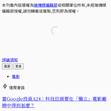
本刊載內容版權為
端傳媒編輯部
或相關單位所有,未經端傳媒
編輯部授權,請勿轉載或複製,否則即為侵權。
評論須知
最新
更多
電影
僅限會員
當Google投資A24：科技巨頭要在「獨立」電影廠
牌中得到甚麼？