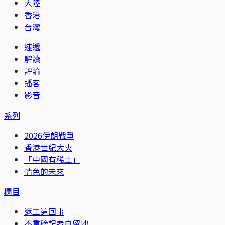
大陸
香港
台灣
速遞
解讀
評論
播客
影音
系列
2026伊朗戰爭
香港世紀大火
「中國有稀土」
情色的未來
欄目
返工這回事
不重磅記者自留地