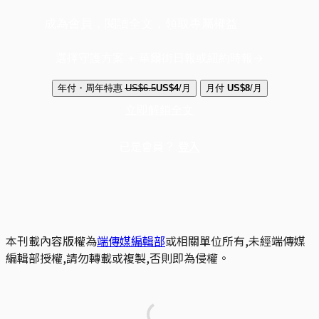
成為會員，閱讀全文，領取專屬權益
選擇守護方案 + 華爾街日報或紐約時報
年付・周年特惠
US$6.5
US$4
/月
月付
US$8
/月
立即解鎖全文
已是會員？
登入
本刊載內容版權為
端傳媒編輯部
或相關單位所有,未經端傳媒
編輯部授權,請勿轉載或複製,否則即為侵權。