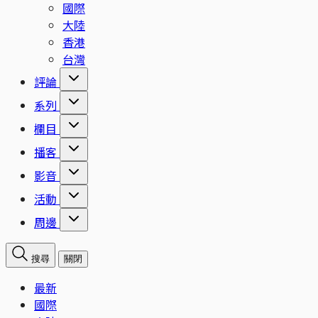
國際
大陸
香港
台灣
評論
系列
欄目
播客
影音
活動
周邊
搜尋
關閉
最新
國際