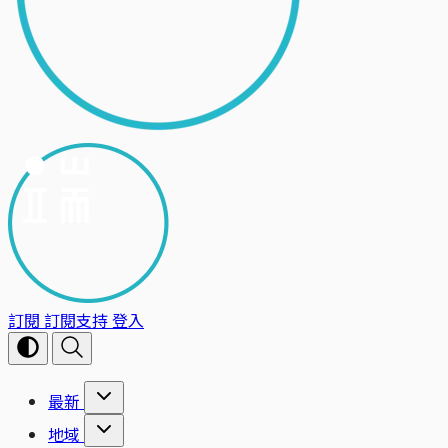
訂閱
訂閱支持
登入
最新
地域