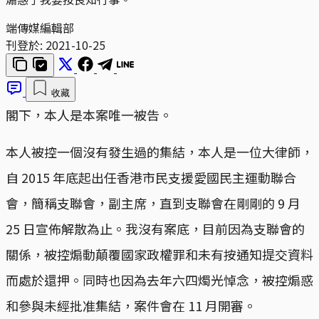
端傳媒編輯部
刊登於:
2021-10-25
收藏
閣下，本人是本案唯一被告。
本人被控一個沒有發生過的集結，本人是一位大律師，
自 2015 年底起出任香港市民支援愛國民主運動聯合
會，簡稱支聯會，副主席，直到支聯會在剛剛的 9 月
25 日宣佈解散為止。我沒有案底，目前因為支聯會的
關係，被控煽動顛覆國家政權罪和未有按通知提交資料
而處於還押。同時也因為去年六四燭光悼念，被控煽惑
和參與未經批准集結，案件會在 11 月開審。