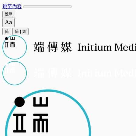
跳至內容
選單
简
简
|
繁