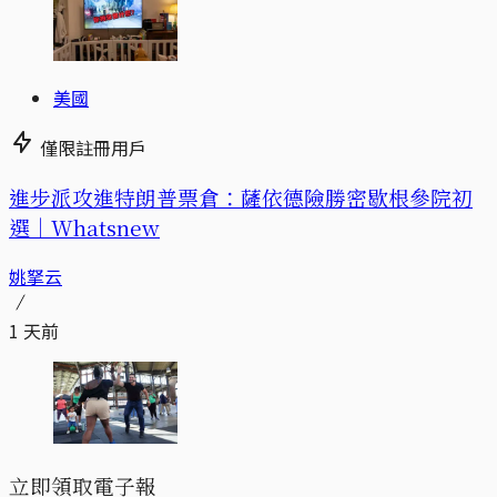
美國
僅限註冊用戶
進步派攻進特朗普票倉：薩依德險勝密歇根參院初
選｜Whatsnew
姚拏云
1 天前
立即領取電子報