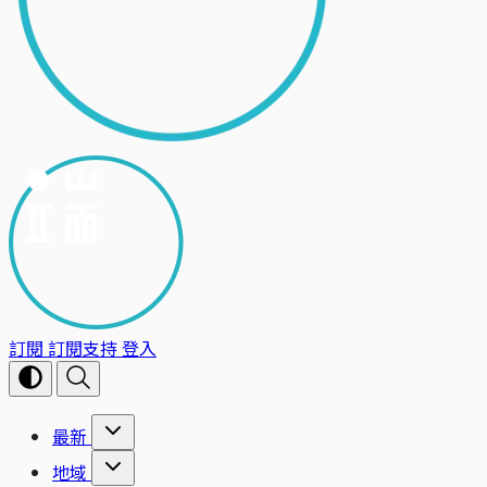
訂閱
訂閱支持
登入
最新
地域