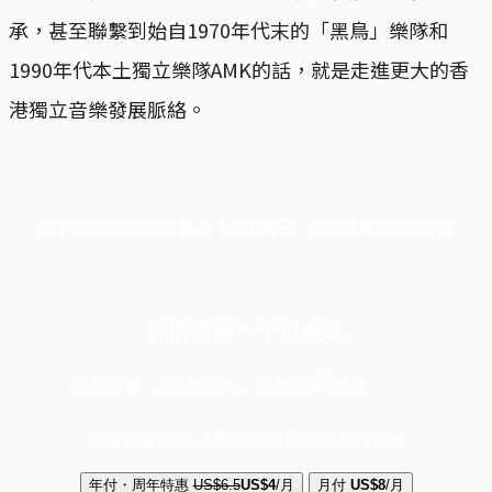
承，甚至聯繫到始自1970年代末的「黑鳥」樂隊和
1990年代本土獨立樂隊AMK的話，就是走進更大的香
港獨立音樂發展脈絡。
端11周年限定優惠，1周1美元，讓思考保持清爽
你的支持，不可或缺
成為會員，閱讀全文，領取專屬權益
選擇守護方案 + 華爾街日報或紐約時報
年付・周年特惠
US$6.5
US$4
/月
月付
US$8
/月