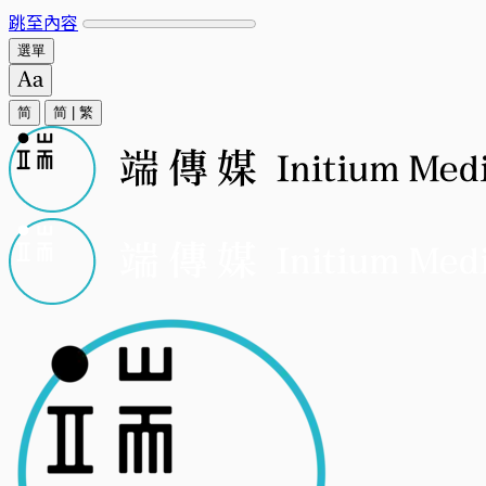
跳至內容
選單
简
简
|
繁