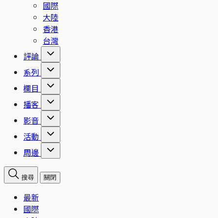
國際
大陸
香港
台灣
評論
系列
欄目
播客
影音
活動
周邊
搜尋
關閉
最新
國際