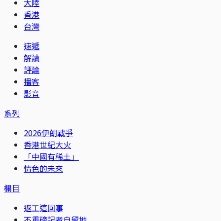
大陸
香港
台灣
速遞
解讀
評論
播客
影音
系列
2026伊朗戰爭
香港世紀大火
「中國有稀土」
情色的未來
欄目
返工這回事
不重磅記者自留地