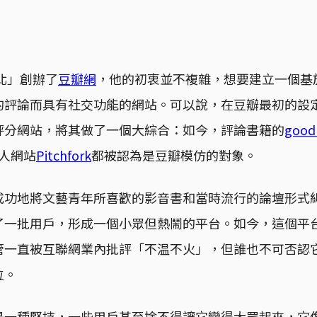
阿北」創辦了
豆瓣網
，他的初衷並不複雜，想要建立一個基
的評論而具有社交功能的網站。可以說，在豆瓣最初的設
評分網站，將其做了一個大綜合：如今，評論書籍的
good
人網站
Pitchfork
都被認為是豆瓣模仿的對象。
成功地將文藝青年所喜歡的影音書和當時流行的論壇形式
了一批用戶，形成一個小眾但熱鬧的平台。如今，這個平
管一直被互聯網業內批評「不温不火」，但誰也不可否認
位。
是一種堅持，一些用戶甚至捨不得讓它變得大眾起來，它