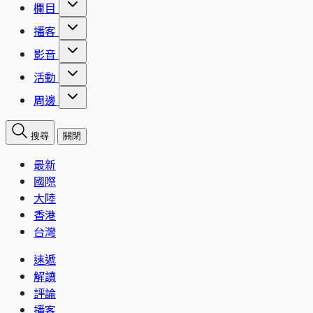
欄目
播客
影音
活動
周邊
搜尋
關閉
最新
國際
大陸
香港
台灣
速遞
解讀
評論
播客