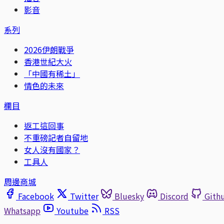
影音
系列
2026伊朗戰爭
香港世紀大火
「中國有稀土」
情色的未來
欄目
返工這回事
不重磅記者自留地
女人沒有國家？
工具人
周邊商城
Facebook
Twitter
Bluesky
Discord
Gith
Whatsapp
Youtube
RSS