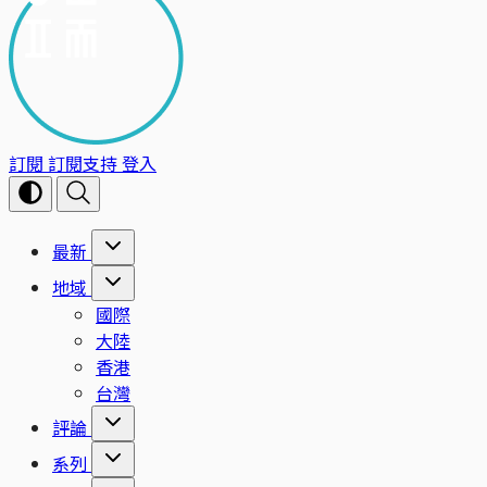
訂閱
訂閱支持
登入
最新
地域
國際
大陸
香港
台灣
評論
系列