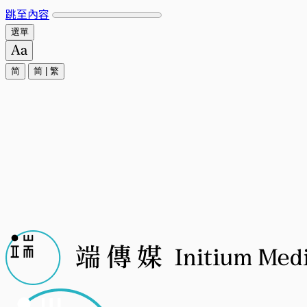
跳至內容
選單
简
简
|
繁