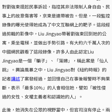
對劉強東提起民事訴訟，指控其非法限制人身自由、民
事上的故意傷害等，京東是連帶被告。但是，一段監控
錄像的曝光使得她成為了中文互聯網上的靶子。這段經
過剪輯的影像中，Liu Jingyao帶著劉強東回到她的公
寓，乘坐電梯，並做出手勢引路。有大約六千萬人次的
中國網民觀看了這段錄像，許多人由此認定Liu
Jingyao是一個「騙子」、「蕩婦」，稱此案是「仙人
跳」。輿論風暴之中，Liu Jingyao對《紐約時報》的
記者
講述
了案發經過，並回憶自己在事後報警時不夠果
斷，表示「最多10%」的人會相信她，譬如「被性侵
過的女性、女權主義者和認識她的人」。
此後，她消失在公眾的視野當中，但官司沒有停止。兩