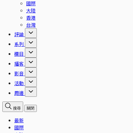
國際
大陸
香港
台灣
評論
系列
欄目
播客
影音
活動
周邊
搜尋
關閉
最新
國際