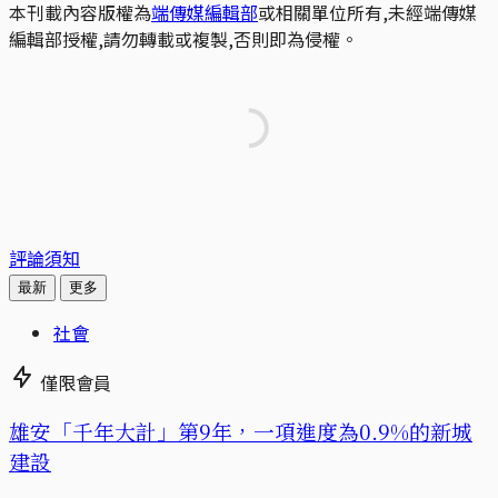
本刊載內容版權為
端傳媒編輯部
或相關單位所有,未經端傳媒
編輯部授權,請勿轉載或複製,否則即為侵權。
評論須知
最新
更多
社會
僅限會員
​​雄安「千年大計」第9年，一項進度為0.9%的新城
建設