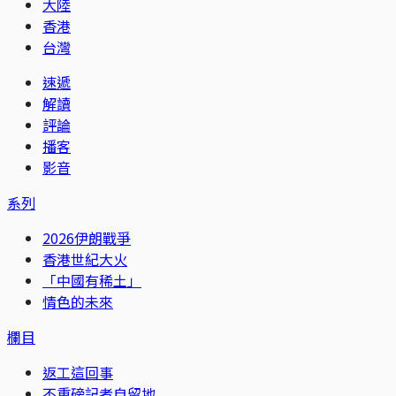
大陸
香港
台灣
速遞
解讀
評論
播客
影音
系列
2026伊朗戰爭
香港世紀大火
「中國有稀土」
情色的未來
欄目
返工這回事
不重磅記者自留地