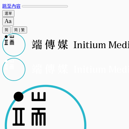
跳至內容
選單
简
简
|
繁