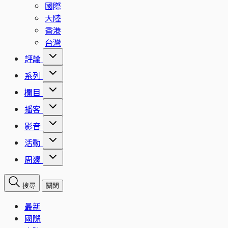
國際
大陸
香港
台灣
評論
系列
欄目
播客
影音
活動
周邊
搜尋
關閉
最新
國際