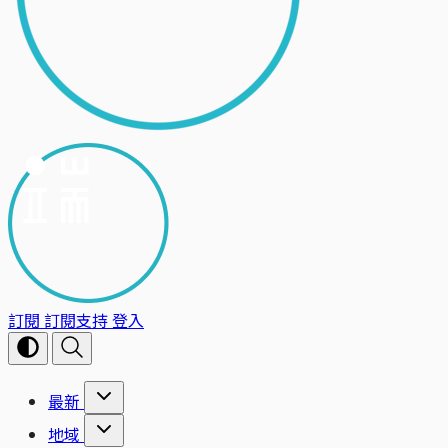
訂閱
訂閱支持
登入
最新
地域