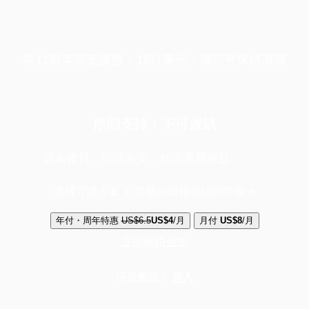
端11周年限定優惠，1周1美元，讓思考保持清爽
你的支持，不可或缺
成為會員，閱讀全文，領取專屬權益
選擇守護方案 + 華爾街日報或紐約時報
年付・周年特惠
US$6.5
US$4
/月
月付
US$8
/月
立即解鎖全文
已是會員？
登入