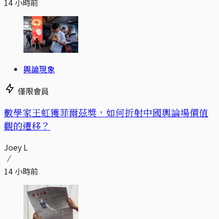
14 小時前
輿論現象
僅限會員
數學家王虹獲菲爾茲獎，如何折射中國輿論場價值
觀的遷移？
Joey L
14 小時前