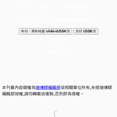
成為會員，閱讀全文，領取專屬權益
選擇守護方案 + 華爾街日報或紐約時報
年付・周年特惠
US$6.5
US$4
/月
月付
US$8
/月
立即解鎖全文
已是會員？
登入
本刊載內容版權為
端傳媒編輯部
或相關單位所有,未經端傳媒
編輯部授權,請勿轉載或複製,否則即為侵權。