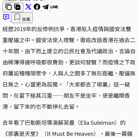
收藏
經歷2019年的反修例抗爭，香港陷入疫情與國安法雙
重壓逼之中。國安法使人噤聲，徹底改造香港在過去二
十年間，由下而上建立的公民社會及代議政治，言論自
由稀薄得連呼吸都很費勁，更談何發聲？而疫情之下政
府屢設種種限聚令，人與人之間多了無形距離，壓逼無
日無之，心靈更為孤獨。「大家都去了哪裏」這一疑
問，在當下極其沉重——朋友不是坐牢，便是離開香
港，留下來的也不斷掙扎去留。
去年看了巴勒斯坦導演蘇萊曼（Elia Suleiman）的
《那裏是天堂》（It Must Be Heaven），最後一幕鏡