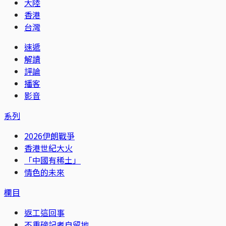
大陸
香港
台灣
速遞
解讀
評論
播客
影音
系列
2026伊朗戰爭
香港世紀大火
「中國有稀土」
情色的未來
欄目
返工這回事
不重磅記者自留地