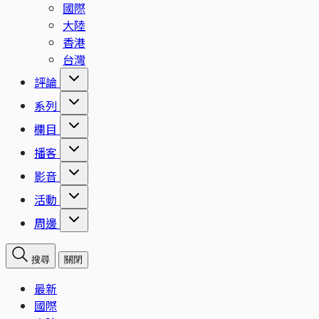
國際
大陸
香港
台灣
評論
系列
欄目
播客
影音
活動
周邊
搜尋
關閉
最新
國際