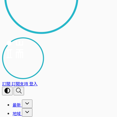
訂閱
訂閱支持
登入
最新
地域