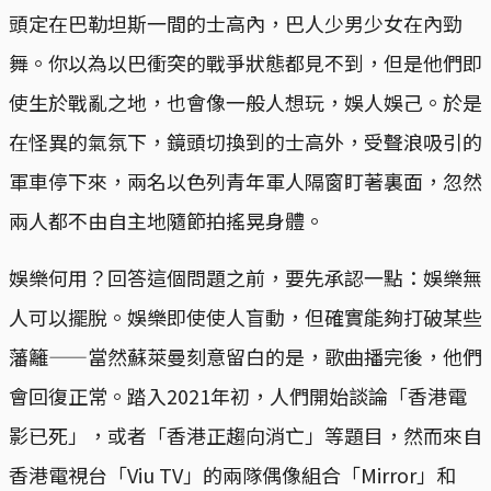
頭定在巴勒坦斯一間的士高內，巴人少男少女在內勁
舞。你以為以巴衝突的戰爭狀態都見不到，但是他們即
使生於戰亂之地，也會像一般人想玩，娛人娛己。於是
在怪異的氣氛下，鏡頭切換到的士高外，受聲浪吸引的
軍車停下來，兩名以色列青年軍人隔窗盯著裏面，忽然
兩人都不由自主地隨節拍搖晃身體。
娛樂何用？回答這個問題之前，要先承認一點：娛樂無
人可以擺脫。娛樂即使使人盲動，但確實能夠打破某些
藩籬——當然蘇萊曼刻意留白的是，歌曲播完後，他們
會回復正常。踏入2021年初，人們開始談論「香港電
影已死」，或者「香港正趨向消亡」等題目，然而來自
香港電視台「Viu TV」的兩隊偶像組合「Mirror」和