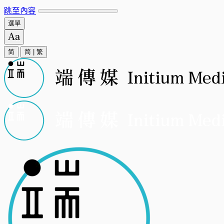
跳至內容
選單
简
简
|
繁