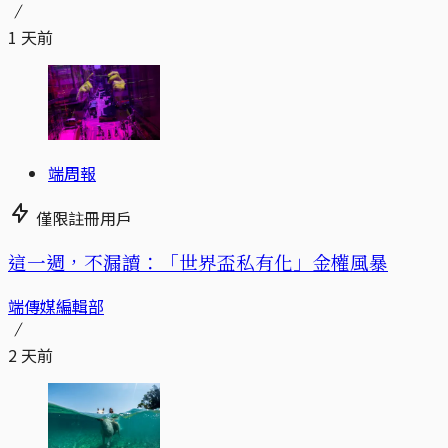
1 天前
端周報
僅限註冊用戶
這一週，不漏讀：「世界盃私有化」金權風暴
端傳媒編輯部
2 天前