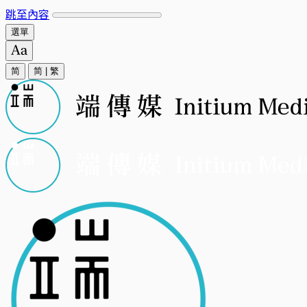
跳至內容
選單
简
简
|
繁