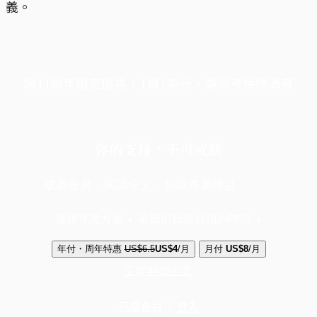
義。
端11周年限定優惠，1周1美元，讓思考保持清爽
你的支持，不可或缺
成為會員，閱讀全文，領取專屬權益
選擇守護方案 + 華爾街日報或紐約時報
年付・周年特惠
US$6.5
US$4
/月
月付
US$8
/月
立即解鎖全文
已是會員？
登入