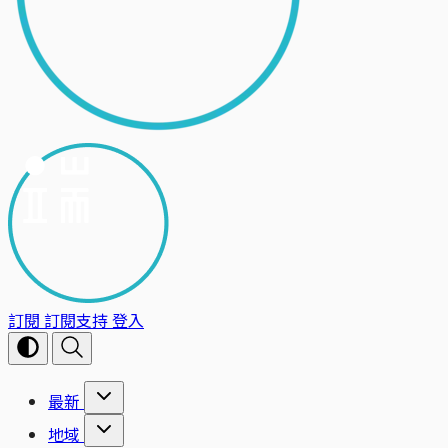
訂閱
訂閱支持
登入
最新
地域