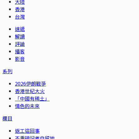
大陸
香港
台灣
速遞
解讀
評論
播客
影音
系列
2026伊朗戰爭
香港世紀大火
「中國有稀土」
情色的未來
欄目
返工這回事
不重磅記者自留地