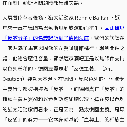
在面對巴勒斯坦問題時都集體失語。
大屠殺倖存者後裔、猶太活動家 Ronnie Barkan，近
年來一直在德國為巴勒斯坦解放運動而抗爭，
因此被以
「反猶分子」的名義起訴到了德國法庭
。我們的訪談在
一家貼滿了馬克思圖像的左翼咖啡館進行，聊到關鍵之
處，他總會壓低音量，顯然這家酒吧正是以無條件支持
以色列著稱的、德國左翼思潮「反德主義」（Anti-
Deutsch）運動大本營。在德國，反以色列的任何進步
主義行動都被指控為「反猶」，而德國真正「反猶」的
種族主義右翼卻和以色列政權如膠似漆。這在反以色列
的猶太活動家們看來，正是因為「猶太復國主義」是最
「反猶」的勢力——它本身就基於「血與土」的種族主