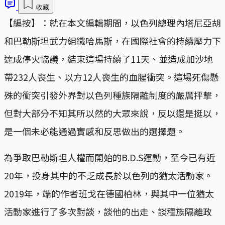
收藏
【編按】：就在本文編輯期間，以色列總理內塔尼亞胡
和巴勒斯坦武力組織哈馬斯，在國際社會的持續壓力下
達成停火協議，結束這場持續了11天、並造成加沙地
帶232人喪生、以方12人喪生的血腥衝突。這場死傷懸
殊的衝突引發外界對以色列種族隔離制度的嚴厲抨擊，
但對大部分不知其所以然的大眾來說，反以還是挺以，
是一個未必能通過實感和反思做出的選擇題。
為爭取巴勒斯坦人權而開始的B.D.S運動，至今已有近
20年，投身其中的不乏成長於以色列的猶太活動家。
2019年，端的作者班戈在德國柏林，與其中一位猶太
活動家進行了多次對談，談他的出走、談種族隔離政