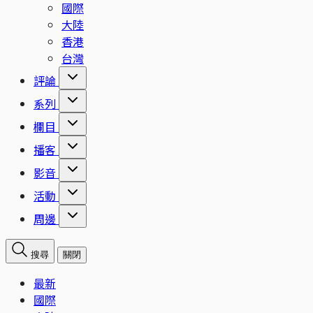
國際
大陸
香港
台灣
評論
系列
欄目
播客
影音
活動
周邊
搜尋
關閉
最新
國際