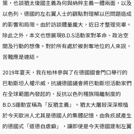
策，也談猶太復國主義為何與納粹主義一體兩面，以及
以色列、德國的左右翼人士的觀點對理解以巴問題造成
的影響和局限。由於訪談體量龐大，近日才整理完畢。
除此之外，本文也想展現B.D.S活動家對革命、政治空
間及行動的想像。對於所有處於被剝奪地位的人來說，
苦難應是連結。
2019年夏天，我在柏林參與了在德國國會門口舉行的
巴勒斯坦人權示威，抗議德國議會將巴勒斯坦活動家們
在全球範圍內發起的、反抗以色列種族隔離制度的
B.D.S運動宣稱為「反猶主義」。猶太大屠殺深深根植
於今天歐洲人尤其是德國人的集體記憶，由負疚感產生
的德國式「道德自虐癖」，讓即便是今天德國建制左翼