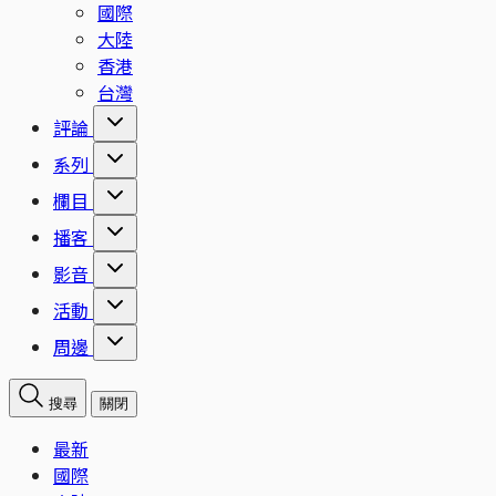
國際
大陸
香港
台灣
評論
系列
欄目
播客
影音
活動
周邊
搜尋
關閉
最新
國際