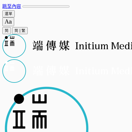
跳至內容
選單
简
简
|
繁