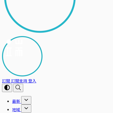
訂閱
訂閱支持
登入
最新
地域