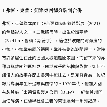
1 弗柯・克普：紀錄東西德分裂到合併
弗柯・克普為本屆TIDF台灣國際紀錄片影展（2021）
的焦點影人之一。二戰將盡時，出生於斯塞新
（Stettin，舊稱：斯德丁），這位於波羅的海海濱的
小鎮。小鎮戰前屬於德國，戰後被劃為波蘭領土，當時
有許多居住在此的德國人被迫離開家園，而留下來的亦
難以與離開的再相見。關於戰爭的記憶與影響、如何不
讓個人的故事在歷史長河中被抹去，是克普身為一位紀
錄片導演畢生所追尋與關懷的。1970年代，他加入國
有製片廠「東德電影製片公司（DEFA）」紀錄片部門
擔任導演，在標舉社會主義的東德展開一系列記錄。