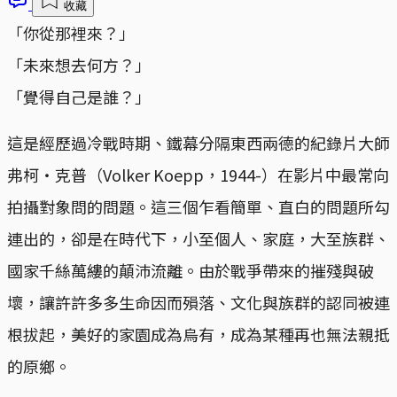
收藏
「你從那裡來？」
「未來想去何方？」
「覺得自己是誰？」
這是經歷過冷戰時期、鐵幕分隔東西兩德的紀錄片大師
弗柯・克普（Volker Koepp，1944-）在影片中最常向
拍攝對象問的問題。這三個乍看簡單、直白的問題所勾
連出的，卻是在時代下，小至個人、家庭，大至族群、
國家千絲萬縷的顛沛流離。由於戰爭帶來的摧殘與破
壞，讓許許多多生命因而殞落、文化與族群的認同被連
根拔起，美好的家園成為烏有，成為某種再也無法親抵
的原鄉。