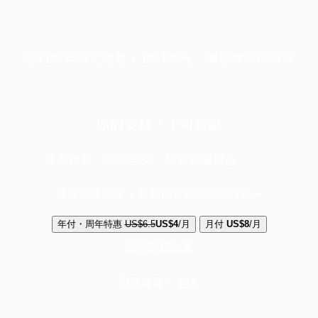
端11周年限定優惠，1周1美元，讓思考保持清爽
你的支持，不可或缺
成為會員，閱讀全文，領取專屬權益
選擇守護方案 + 華爾街日報或紐約時報
年付・周年特惠
US$6.5
US$4
/月
月付
US$8
/月
立即解鎖全文
已是會員？
登入