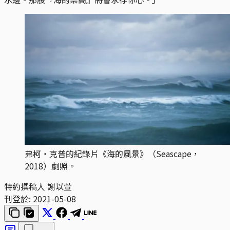
弗柯・克普的紀錄片《海的風景》（Seascape，
2018）劇照。
特約撰稿人 謝以萱
刊登於:
2021-05-08