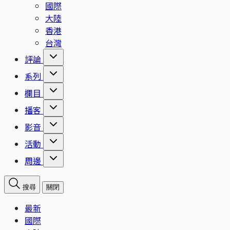
國際
大陸
香港
台灣
評論
系列
欄目
播客
影音
活動
周邊
搜尋
關閉
最新
國際