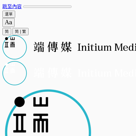
跳至內容
選單
简
简
|
繁