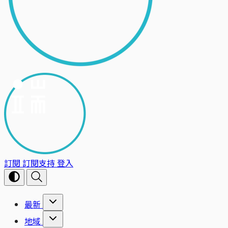
訂閱
訂閱支持
登入
最新
地域