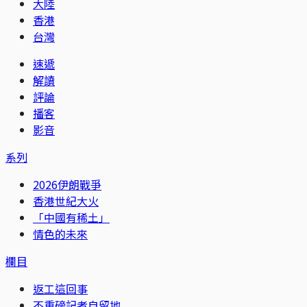
大陸
香港
台灣
速遞
解讀
評論
播客
影音
系列
2026伊朗戰爭
香港世紀大火
「中國有稀土」
情色的未來
欄目
返工這回事
不重磅記者自留地