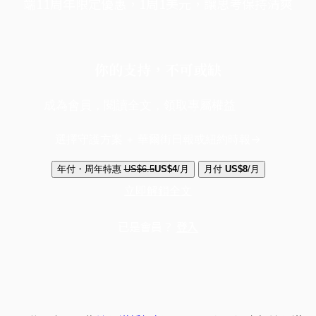
端11周年限定優惠，1周1美元，讓思考保持清爽
你的支持，不可或缺
成為會員，閱讀全文，領取專屬權益
選擇守護方案 + 華爾街日報或紐約時報
年付・周年特惠
US$6.5
US$4
/月
月付
US$8
/月
立即解鎖全文
已是會員？
登入