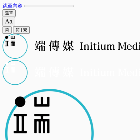
跳至內容
選單
简
简
|
繁