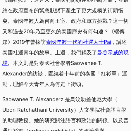
終在政府宣布的緊急狀態下產生了更大規模的街頭衝
突。泰國年輕人為何向王室、政府和軍方挑戰？這一切
又和過去20年乃至更久的泰國歷史有何勾連？《端傳
媒》2019年曾採訪
泰國年輕一代的社運人士Pai
，講述
泰國社運青年的故事。上週，我們觸及了
曼谷示威的現
場
。本文則是對泰國社會學者Saowanee T.
Alexander的訪談，圍繞着十年前的泰國「紅衫軍」運
動，理解今天青年人為何走上街頭。
Saowanee T. Alexanderz 是烏汶叻差他尼大學（
Ubon Ratchathani University）人文學院社會語言學
的助理教授。她的研究關注語言和政治的關係、以及普
通紅衫軍（ordinary redshirts）的政治參與。