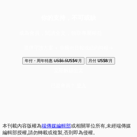
你的支持，不可或缺
成為會員，閱讀全文，領取專屬權益
選擇守護方案 + 華爾街日報或紐約時報
年付・周年特惠
US$6.5
US$4
/月
月付
US$8
/月
立即解鎖全文
已是會員？
登入
本刊載內容版權為
端傳媒編輯部
或相關單位所有,未經端傳媒
編輯部授權,請勿轉載或複製,否則即為侵權。