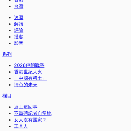
台灣
速遞
解讀
評論
播客
影音
系列
2026伊朗戰爭
香港世紀大火
「中國有稀土」
情色的未來
欄目
返工這回事
不重磅記者自留地
女人沒有國家？
工具人