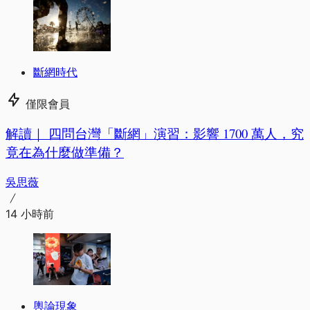
斷網時代
僅限會員
解讀｜
四問台灣「斷網」演習：影響 1700 萬人，究
竟在為什麼做準備？
吳思薇
14 小時前
輿論現象