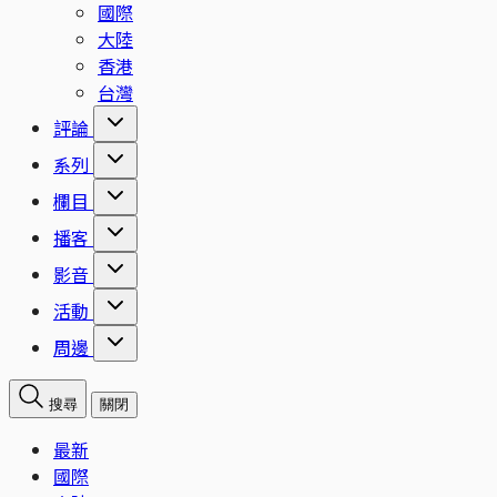
國際
大陸
香港
台灣
評論
系列
欄目
播客
影音
活動
周邊
搜尋
關閉
最新
國際