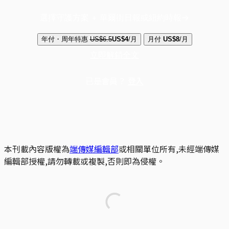
選擇守護方案 + 華爾街日報或紐約時報
年付・周年特惠
US$6.5
US$4
/月
月付
US$8
/月
立即解鎖全文
已是會員？
登入
本刊載內容版權為
端傳媒編輯部
或相關單位所有,未經端傳媒
編輯部授權,請勿轉載或複製,否則即為侵權。