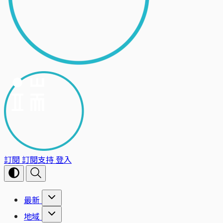
訂閱
訂閱支持
登入
最新
地域