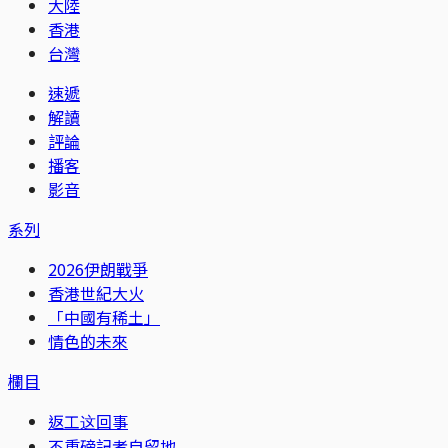
大陸
香港
台灣
速遞
解讀
評論
播客
影音
系列
2026伊朗戰爭
香港世紀大火
「中國有稀土」
情色的未來
欄目
返工这回事
不重磅記者自留地