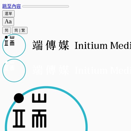
跳至內容
選單
简
简
|
繁