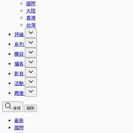
國際
大陸
香港
台灣
評論
系列
欄目
播客
影音
活動
周邊
搜尋
關閉
最新
國際