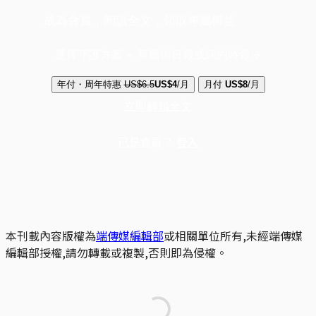
成為會員，閱讀全文，領取專屬權益
選擇守護方案 + 華爾街日報或紐約時報
年付・周年特惠
US$6.5
US$4
/月
月付
US$8
/月
立即解鎖全文
已是會員？
登入
本刊載內容版權為
端傳媒編輯部
或相關單位所有,未經端傳媒
編輯部授權,請勿轉載或複製,否則即為侵權。