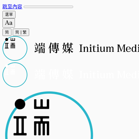
跳至內容
選單
简
简
|
繁