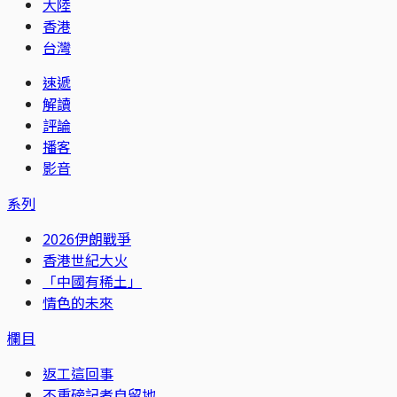
大陸
香港
台灣
速遞
解讀
評論
播客
影音
系列
2026伊朗戰爭
香港世紀大火
「中國有稀土」
情色的未來
欄目
返工這回事
不重磅記者自留地