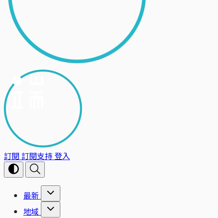
訂閱
訂閱支持
登入
最新
地域