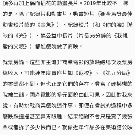
頂多再加上偶而插花的動畫長片。2019年比較不一樣
的是，除了紀錄片和動畫片，動畫短片（獲金馬獎最佳
動畫短片獎的《金魚》）、紀錄短片（和《你的臉》聯
映的《光》）、連公益中長片（片長56分鐘的《我親
愛的父親》）都進戲院做了商映。
就票房論，這些非主流非商業電影的放映總場次及票房
總收入，可能連年度賣座片如《返校》、《第九分局》
的零頭都不到，但也正是它們的存在，豐富了硬梆梆的
院線生態，國產電影的多元面貌由此可見。因此對我來
說，有時挑戰商業戲院這件事，即便在嘗試的過程中多
麼跌跌撞撞甚至鼻青眼腫，結果絕對不會只是賣了幾張
票或者拆了多少帳而已。就像近年作品多在美術館公映