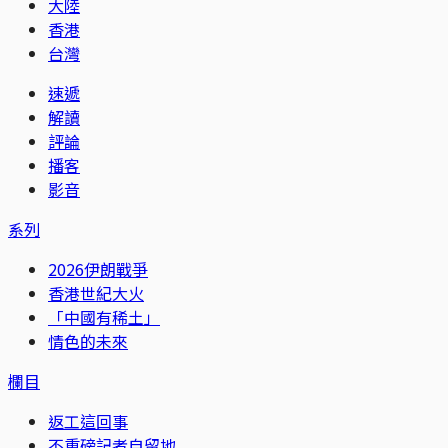
大陸
香港
台灣
速遞
解讀
評論
播客
影音
系列
2026伊朗戰爭
香港世紀大火
「中國有稀土」
情色的未來
欄目
返工這回事
不重磅記者自留地