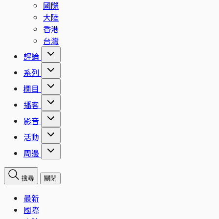
國際
大陸
香港
台灣
評論
系列
欄目
播客
影音
活動
周邊
搜尋
關閉
最新
國際