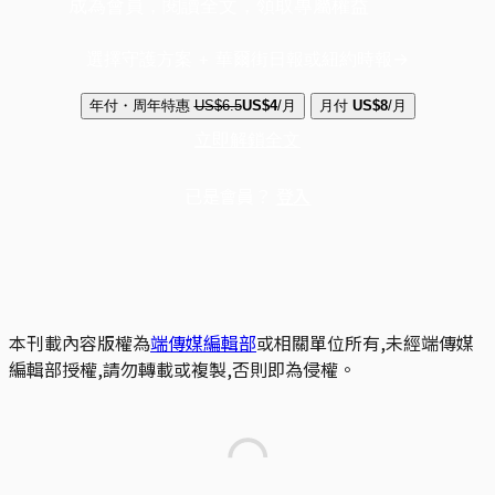
成為會員，閱讀全文，領取專屬權益
選擇守護方案 + 華爾街日報或紐約時報
年付・周年特惠
US$6.5
US$4
/月
月付
US$8
/月
立即解鎖全文
已是會員？
登入
本刊載內容版權為
端傳媒編輯部
或相關單位所有,未經端傳媒
編輯部授權,請勿轉載或複製,否則即為侵權。