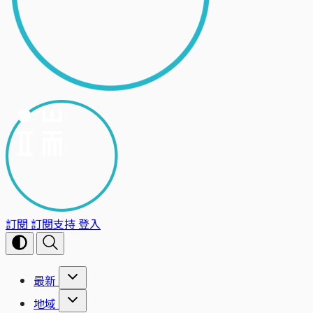
訂閱
訂閱支持
登入
最新
地域