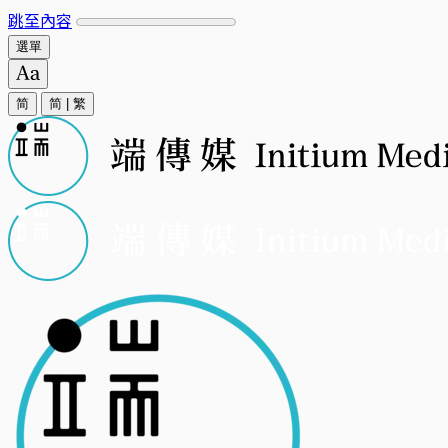
跳至內容
選單
简
简
|
繁