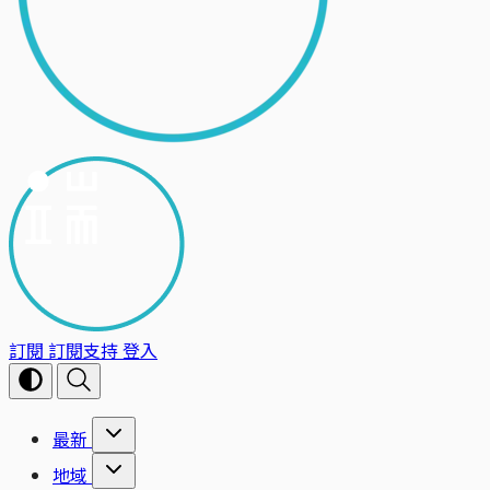
訂閱
訂閱支持
登入
最新
地域