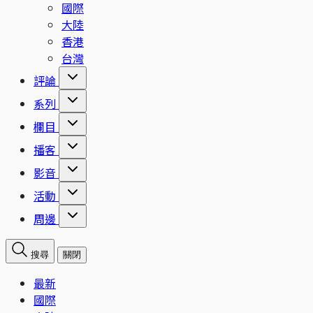
國際
大陸
香港
台灣
評論
系列
欄目
播客
影音
活動
周邊
搜尋
關閉
最新
國際