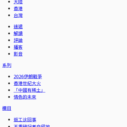
大陸
香港
台灣
速遞
解讀
評論
播客
影音
系列
2026伊朗戰爭
香港世紀大火
「中國有稀土」
情色的未來
欄目
返工这回事
不重磅記者自留地