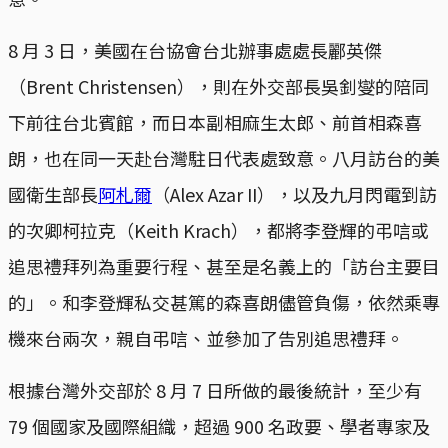
8 月 3 日，美國在台協會台北辦事處處長酈英傑
（Brent Christensen），則在外交部長吳釗燮的陪同
下前往台北賓館，而日本副相麻生太郎、前首相森喜
朗，也在同一天赴台灣駐日代表處致意。八月訪台的美
國衛生部長
阿札爾
（Alex Azar II），以及九月閃電到訪
的次卿柯拉克（Keith Krach），都將李登輝的弔唁或
追思禮拜列為重要行程、甚至是名義上的「訪台主要目
的」。和李登輝私交甚篤的森喜朗儘管負傷，依然乘專
機來台兩次，親自弔唁、並參加了告別追思禮拜。
根據台灣外交部於 8 月 7 日所做的最後統計，至少有
79 個國家及國際組織，超過 900 名政要、學者專家及