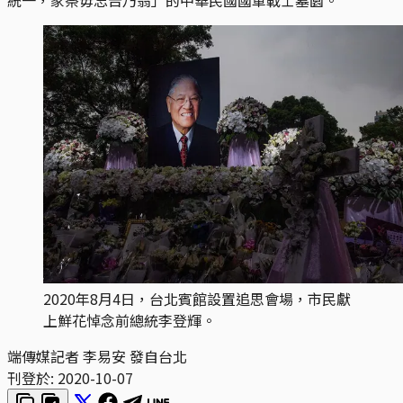
2020年8月4日，台北賓館設置追思會場，市民獻
上鮮花悼念前總統李登輝。
端傳媒記者 李易安 發自台北
刊登於:
2020-10-07