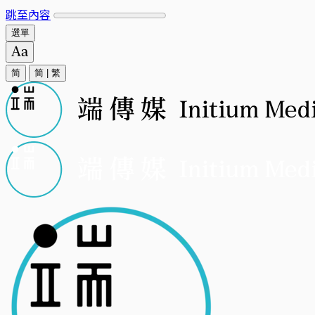
跳至內容
選單
简
简
|
繁