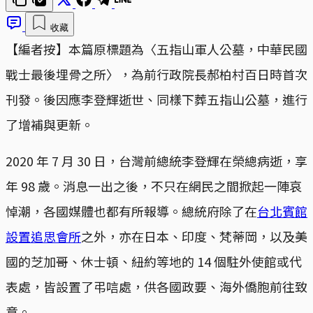
收藏
【編者按】本篇原標題為〈五指山軍人公墓，中華民國
戰士最後埋骨之所〉，為前行政院長郝柏村百日時首次
刊發。後因應李登輝逝世、同樣下葬五指山公墓，進行
了增補與更新。
2020 年 7 月 30 日，台灣前總統李登輝在榮總病逝，享
年 98 歲。消息一出之後，不只在網民之間掀起一陣哀
悼潮，各國媒體也都有所報導。總統府除了在
台北賓館
設置追思會所
之外，亦在日本、印度、梵蒂岡，以及美
國的芝加哥、休士頓、紐約等地的 14 個駐外使館或代
表處，皆設置了弔唁處，供各國政要、海外僑胞前往致
意。