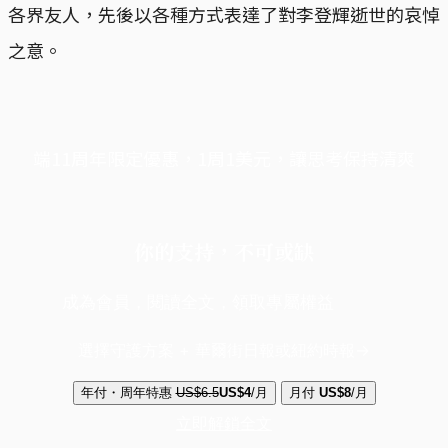
各界友人，先後以各種方式表達了對李登輝逝世的哀悼
之意。
端11周年限定優惠，1周1美元，讓思考保持清爽
你的支持，不可或缺
成為會員，閱讀全文，領取專屬權益
選擇守護方案 + 華爾街日報或紐約時報
年付・周年特惠
US$6.5
US$4
/月
月付
US$8
/月
立即解鎖全文