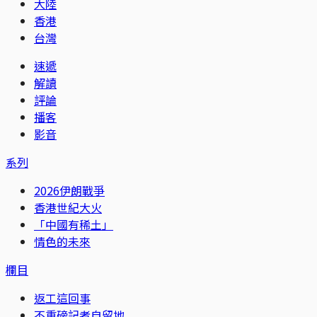
大陸
香港
台灣
速遞
解讀
評論
播客
影音
系列
2026伊朗戰爭
香港世紀大火
「中國有稀土」
情色的未來
欄目
返工這回事
不重磅記者自留地