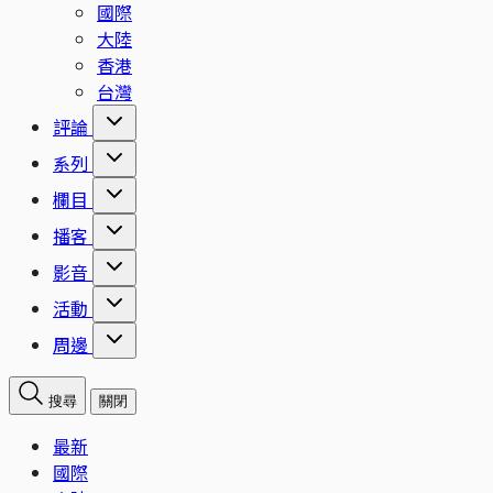
國際
大陸
香港
台灣
評論
系列
欄目
播客
影音
活動
周邊
搜尋
關閉
最新
國際