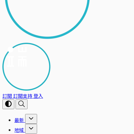
訂閱
訂閱支持
登入
最新
地域