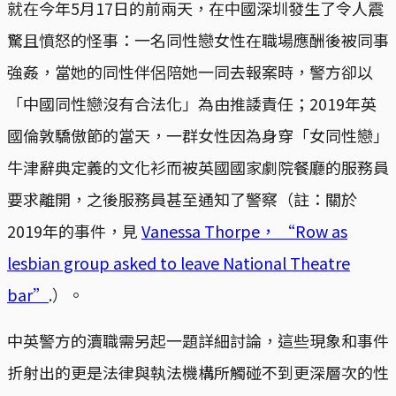
就在今年5月17日的前兩天，在中國深圳發生了令人震
驚且憤怒的怪事：一名同性戀女性在職場應酬後被同事
強姦，當她的同性伴侶陪她一同去報案時，警方卻以
「中國同性戀沒有合法化」為由推諉責任；2019年英
國倫敦驕傲節的當天，一群女性因為身穿「女同性戀」
牛津辭典定義的文化衫而被英國國家劇院餐廳的服務員
要求離開，之後服務員甚至通知了警察（註：關於
2019年的事件，見
Vanessa Thorpe， “Row as
lesbian group asked to leave National Theatre
bar”
.）。
中英警方的瀆職需另起一題詳細討論，這些現象和事件
折射出的更是法律與執法機構所觸碰不到更深層次的性