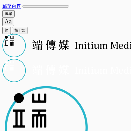
跳至內容
選單
简
简
|
繁