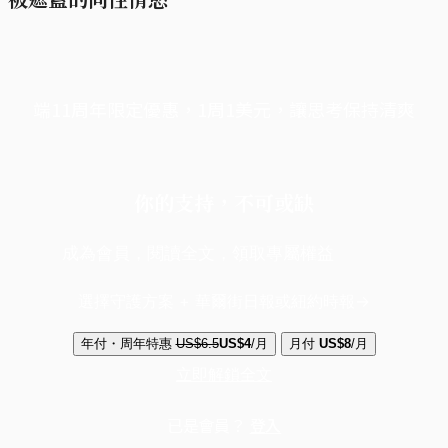
端11周年限定優惠，1周1美元，讓思考保持清爽
你的支持，不可或缺
成為會員，閱讀全文，領取專屬權益
選擇守護方案 + 華爾街日報或紐約時報
年付・周年特惠
US$6.5
US$4
/月
月付
US$8
/月
立即解鎖全文
已是會員？
登入