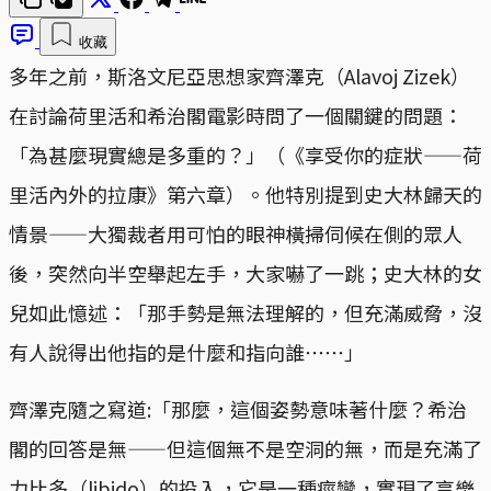
收藏
多年之前，斯洛文尼亞思想家齊澤克（Alavoj Zizek）
在討論荷里活和希治閣電影時問了一個關鍵的問題：
「為甚麼現實總是多重的？」（《享受你的症狀——荷
里活內外的拉康》第六章）。他特別提到史大林歸天的
情景——大獨裁者用可怕的眼神橫掃伺候在側的眾人
後，突然向半空舉起左手，大家嚇了一跳；史大林的女
兒如此憶述：「那手勢是無法理解的，但充滿威脅，沒
有人說得出他指的是什麼和指向誰⋯⋯」
齊澤克隨之寫道:「那麼，這個姿勢意味著什麼？希治
閣的回答是無——但這個無不是空洞的無，而是充滿了
力比多（libido）的投入，它是一種痙攣，實現了享樂