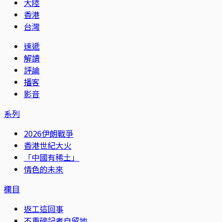
大陸
香港
台灣
速遞
解讀
評論
播客
影音
系列
2026伊朗戰爭
香港世紀大火
「中國有稀土」
情色的未來
欄目
返工這回事
不重磅記者自留地