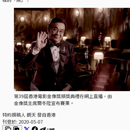
第39屆香港電影金像獎頒獎典禮在網上直播，由
金像獎主席爾冬陞宣布賽果。
特約撰稿人 朗天 發自香港
刊登於:
2020-05-07