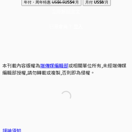
年付・周年特惠
US$6.5
US$4
/月
月付
US$8
/月
立即解鎖全文
已是會員？
登入
本刊載內容版權為
端傳媒編輯部
或相關單位所有,未經端傳媒
編輯部授權,請勿轉載或複製,否則即為侵權。
評論須知