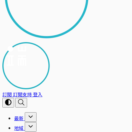
訂閱
訂閱支持
登入
最新
地域