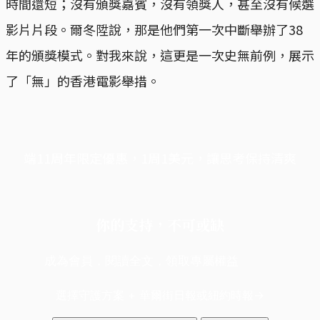
時間還短；沒有頒獎嘉賓，沒有領獎人，甚至沒有候選
影片片段。爾冬陞說，那是他們第一次中斷舉辦了38
年的頒獎模式。對我來說，這更是一次史無前例，展示
了「無」的香港電影舉措。
端11周年限定優惠，1周1美元，讓思考保持清爽
你的支持，不可或缺
成為會員，閱讀全文，領取專屬權益
選擇守護方案 + 華爾街日報或紐約時報