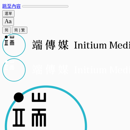
跳至內容
選單
简
简
|
繁