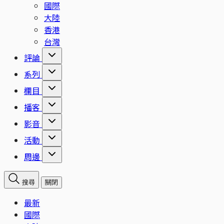
國際
大陸
香港
台灣
評論
系列
欄目
播客
影音
活動
周邊
搜尋
關閉
最新
國際