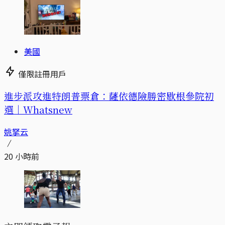
美國
僅限註冊用戶
進步派攻進特朗普票倉：薩依德險勝密歇根參院初
選｜Whatsnew
姚拏云
20 小時前