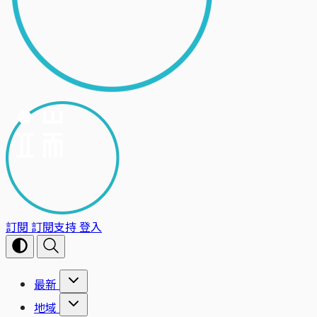
訂閱
訂閱支持
登入
最新
地域