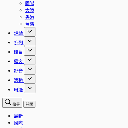
國際
大陸
香港
台灣
評論
系列
欄目
播客
影音
活動
周邊
搜尋
關閉
最新
國際