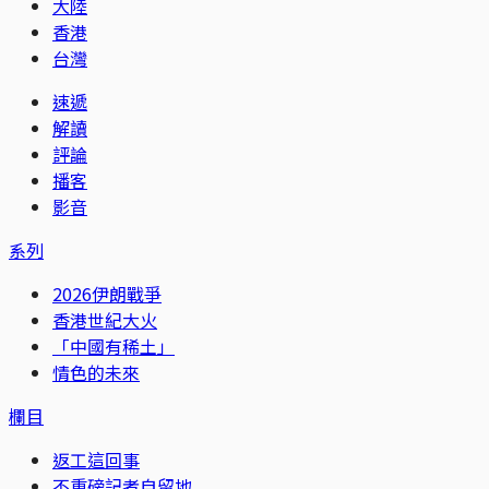
大陸
香港
台灣
速遞
解讀
評論
播客
影音
系列
2026伊朗戰爭
香港世紀大火
「中國有稀土」
情色的未來
欄目
返工這回事
不重磅記者自留地