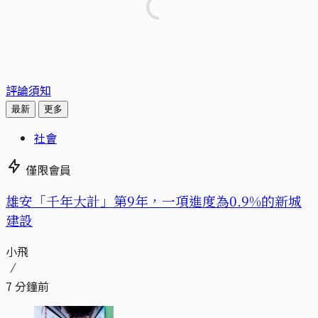
評論須知
最新
更多
社會
僅限會員
​​雄安「千年大計」第9年，一項進度為0.9%的新城
建設
小飛
7 分鐘前