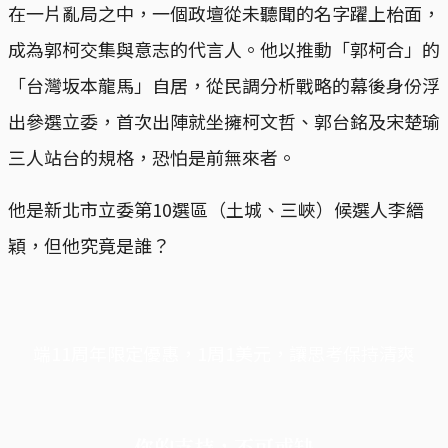
在一片亂局之中，一個政壇從未聽聞的名字躍上枱面，
成為郭柯交集與意志的代言人。他以推動「郭柯合」的
「台灣坂本龍馬」自居，從民調分析戰略的幕後身份浮
出參選立委，首次出陣就坐擁柯文哲、郭台銘及宋楚瑜
三人站台的規格，恐怕是前無來者。
他是新北市立委第10選區（土城、三峽）候選人李縉
穎，但他究竟是誰？
端11周年限定優惠，1周1美元，讓思考保持清爽
你的支持，不可或缺