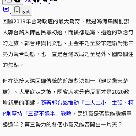
收藏
回顧2019年台灣政壇的最大驚奇，就是鴻海集團創辦
人郭台銘入陣國民黨初選，而後卻退黨、退選的政治奇
幻之旅。郭台銘與柯文哲、王金平乃至於宋楚瑜對第三
勢力競合動態，也一直是台灣政局乃至島外、國際關注
的焦點。
但在總統大選回歸傳統的藍綠對決加一（親民黨宋楚
瑜）、大局底定之後，國會席次分佈反而才是2020政
壇新局的關鍵。
隨著郭台銘推動「二大二小」主張、柯
P則堅持「三黨不過半」戰略
，民進黨是否還能繼續單
獨過半？第三勢力的各個小黨又能否闖出一片天？