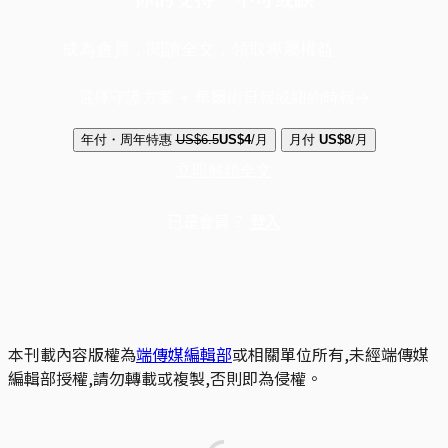
成為會員，閱讀全文，領取專屬權益
選擇守護方案 + 華爾街日報或紐約時報
年付・周年特惠
US$6.5
US$4
/月
月付
US$8
/月
立即解鎖全文
已是會員？
登入
本刊載內容版權為
端傳媒編輯部
或相關單位所有,未經端傳媒
編輯部授權,請勿轉載或複製,否則即為侵權。