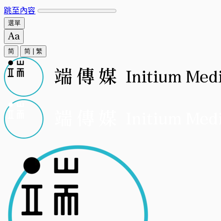
跳至內容
選單
简
简
|
繁