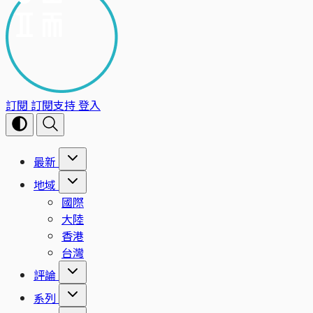
訂閱
訂閱支持
登入
最新
地域
國際
大陸
香港
台灣
評論
系列