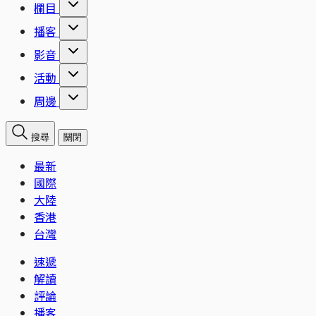
欄目
播客
影音
活動
周邊
搜尋
關閉
最新
國際
大陸
香港
台灣
速遞
解讀
評論
播客