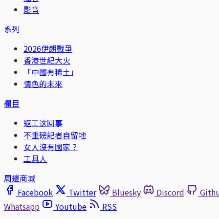
影音
系列
2026伊朗戰爭
香港世紀大火
「中國有稀土」
情色的未來
欄目
返工这回事
不重磅記者自留地
女人沒有國家？
工具人
周邊商城
Facebook
Twitter
Bluesky
Discord
Gith
Whatsapp
Youtube
RSS