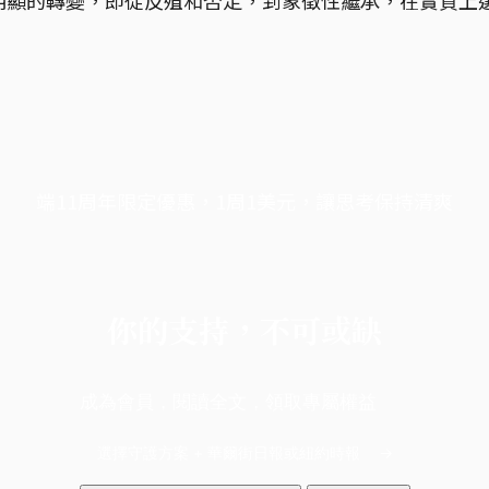
端11周年限定優惠，1周1美元，讓思考保持清爽
你的支持，不可或缺
成為會員，閱讀全文，領取專屬權益
選擇守護方案 + 華爾街日報或紐約時報