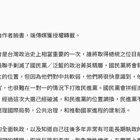
自作者臉書，端傳媒獲授權轉載。
會是台灣政治史上相當重要的一次，誰將取得總統之位目
義聯手剿滅了國民黨／泛藍的政治菁英精層，國民黨將會
主的位置，但因為他們對中共軟弱，他們將很快意識到，
宜，也很難在一對一的情況下打敗民進黨。國民黨會拼經
，經過這次大選己經破滅，和民進黨的位置調換，民進黨
處理國際局勢，公共治理，和推動國家進程的建制派。
的全面執政，以及知道自己往後多年非常有可能長期執政
明顯的轉變，即從反殖和否定，到象徵性繼承，在實質上