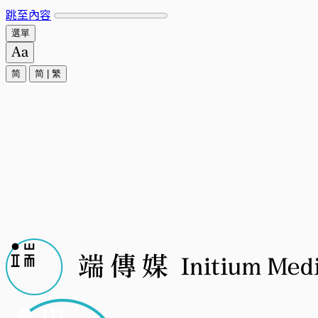
跳至內容
選單
简
简
|
繁