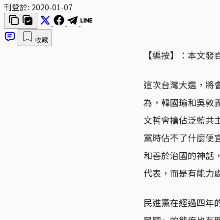
刊登於:
2020-01-07
收藏
【編按】：本文發
這次台灣大選，將
為，韓國瑜和吳敦
文哲會搶佔泛藍共
黨時佔不了什麼便
和善於治國的神話
代表，而是有能力
民進黨在經過四年
民國」的態度也有