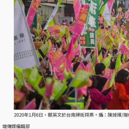
2020年1月6日，蔡英文於台南掃街拜票。攝：陳焯煇/端
端傳媒編輯部