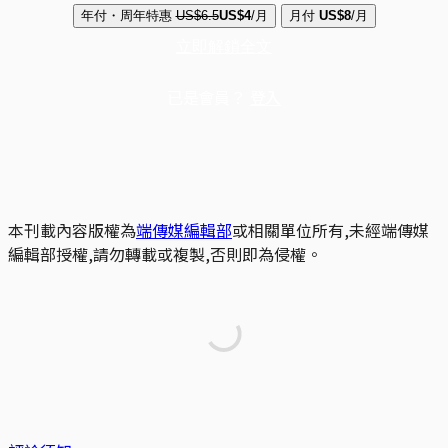
年付・周年特惠
US$6.5
US$4
/月
月付
US$8
/月
立即解鎖全文
已是會員？
登入
本刊載內容版權為
端傳媒編輯部
或相關單位所有,未經端傳媒
編輯部授權,請勿轉載或複製,否則即為侵權。