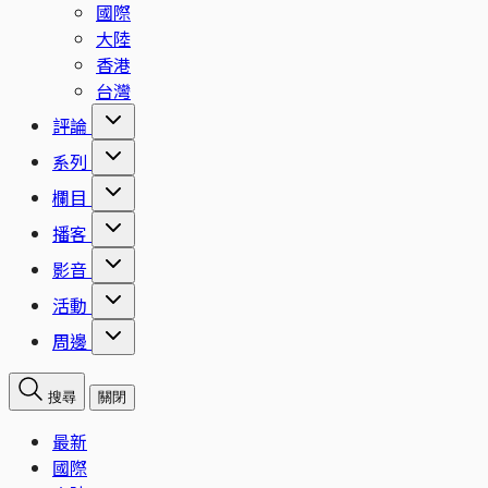
國際
大陸
香港
台灣
評論
系列
欄目
播客
影音
活動
周邊
搜尋
關閉
最新
國際