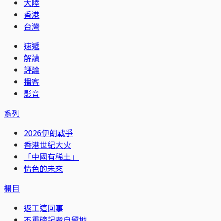
大陸
香港
台灣
速遞
解讀
評論
播客
影音
系列
2026伊朗戰爭
香港世紀大火
「中國有稀土」
情色的未來
欄目
返工這回事
不重磅記者自留地