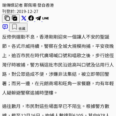
端傳媒記者 鄭佩珊 發自香港
刊登於:
2019-12-27
收藏
反修例運動不息，香港剛剛迎來一個讓人不安的聖誕
節。各式示威持續，警察在全城大規模拘捕，平安夜晚
上，逾百市民在時代廣場喊口號和唱歌之後，步行途徑
灣仔時被捕，警方稱這批市民沿途高叫口號及佔用行人
路，對公眾造成不便，涉嫌非法集結，被立即帶回警
署；而另一邊，在元朗商場和旺角一家餐廳，均有年輕
人疑躲避警察追捕時墮樓。
過往數月，市民對這些場面早已不陌生。根據警方數
據，截至12月16日，拘捕人數達到6105，其中978人