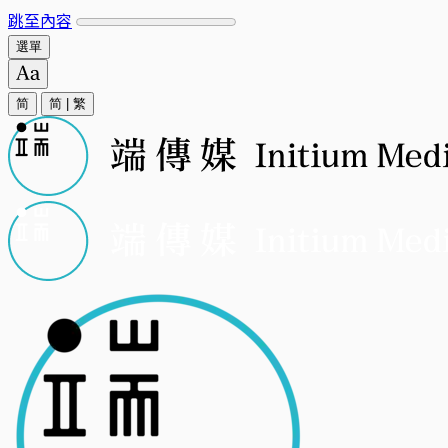
跳至內容
選單
简
简
|
繁