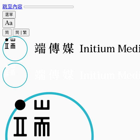
跳至內容
選單
简
简
|
繁