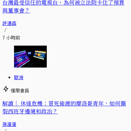
台灣最受信任的電視台，為何被立法院卡住了預算
與董事會？
許湧森
7 小時前
歐洲
僅限會員
解讀｜
休達危機：冒死偷渡的摩洛哥青年，如何撕
裂西班牙邊境和政治？
孫漫漫