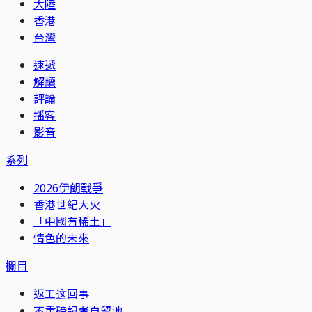
大陸
香港
台灣
速遞
解讀
評論
播客
影音
系列
2026伊朗戰爭
香港世紀大火
「中國有稀土」
情色的未來
欄目
返工这回事
不重磅記者自留地