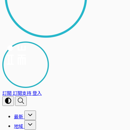
訂閱
訂閱支持
登入
最新
地域