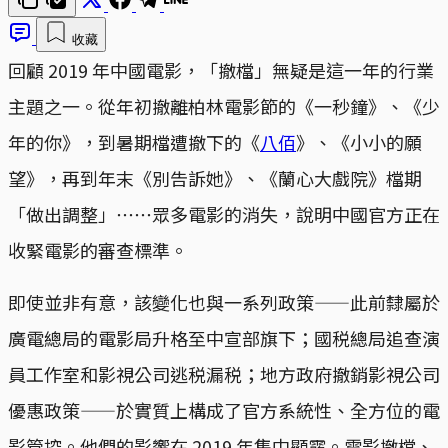
收藏
回顧 2019 年中國電影，「撤檔」無疑是這一年的行業
主題之一。從年初撤離柏林電影節的《一秒鐘》、《少
年的你》，到暑期檔遭撤下的《
八佰
》、《小小的願
望》，再到年末《別告訴她》、《蘭心大戲院》檔期
「做出調整」⋯⋯眾多電影的消失，說明中國官方正在
收緊電影的審查標準。
即使並非有意，該變化也與一系列政策——此前隸屬於
廣電總局的電影局升格至中宣部旗下；國税總局追查演
員工作室和影視公司逃税漏税；地方政府撤銷影視公司
優惠政策——於實質上構成了官方系統性、全方位的電
影管控。他們的影響在 2019 年集中顯露。電影撤檔、