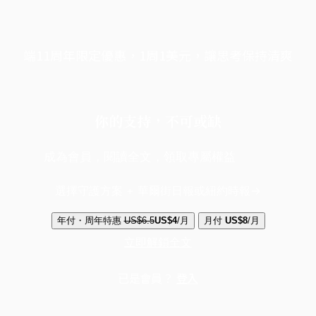
端11周年限定優惠，1周1美元，讓思考保持清爽
你的支持，不可或缺
成為會員，閱讀全文，領取專屬權益
選擇守護方案 + 華爾街日報或紐約時報
年付・周年特惠
US$6.5
US$4
/月
月付
US$8
/月
立即解鎖全文
已是會員？
登入