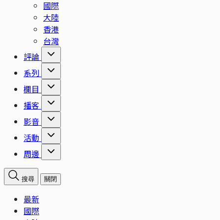
國際
大陸
香港
台灣
評論
系列
欄目
播客
影音
活動
周邊
搜尋
關閉
最新
國際