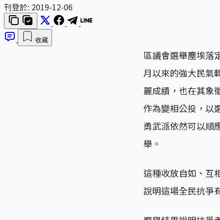
刊登於:
2019-12-06
收藏
區議會選舉塵埃落
月以來的強大民氣
麗成績，也在其象
作為變相公投，以
勇武派依然可以順
舉。
這種收放自如、互
說明這場全民抗爭
選舉結果說明抗爭