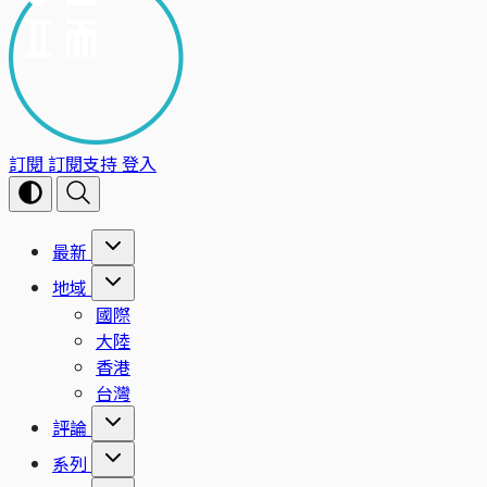
訂閱
訂閱支持
登入
最新
地域
國際
大陸
香港
台灣
評論
系列