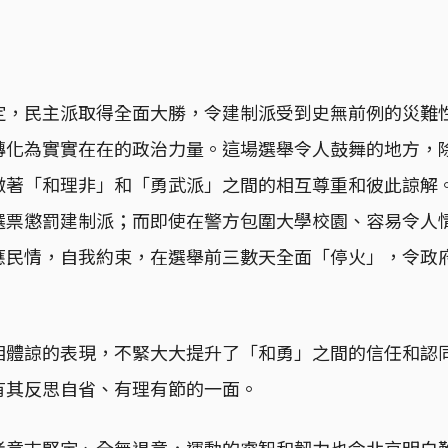
定，民主派取得全面大勝，令建制派受到史無前例的災難
轉化為實實在在的政治力量。這場選舉令人鼓舞的地方，
徵著「和理非」和「勇武派」之間的相互尊重和彼此諒解
選票懲罰建制派；而即使在警方包圍大學校園、容易令人
應民情，自我約束，在選舉前三數天全面「停火」，令政
相體諒的表現，不緊大大提升了「和勇」之間的信任和認
有其反思自省、有理有節的一面。
者意志堅定、全無退意，運動的睿智和韌力也令北京明白