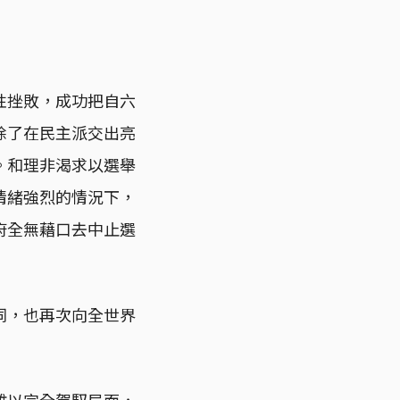
性挫敗，成功把自六
除了在民主派交出亮
。和理非渴求以選舉
情緒強烈的情況下，
府全無藉口去中止選
同，也再次向全世界
難以完全駕馭局面，