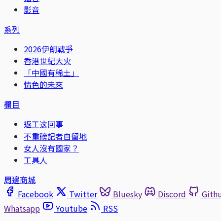
影音
系列
2026伊朗戰爭
香港世紀大火
「中國有稀土」
情色的未來
欄目
返工这回事
不重磅記者自留地
女人沒有國家？
工具人
周邊商城
Facebook
Twitter
Bluesky
Discord
Gith
Whatsapp
Youtube
RSS