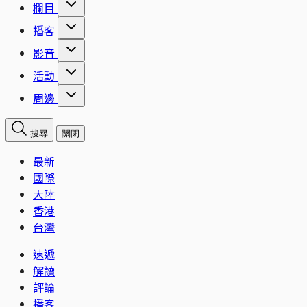
欄目
播客
影音
活動
周邊
搜尋
關閉
最新
國際
大陸
香港
台灣
速遞
解讀
評論
播客