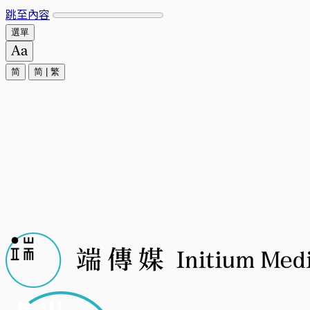
跳至內容
選單
简
简
|
繁