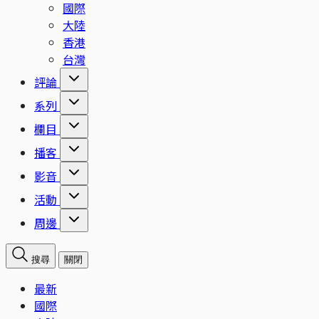
國際
大陸
香港
台灣
評論
系列
欄目
播客
影音
活動
周邊
搜尋
關閉
最新
國際