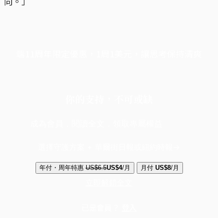
向。」
端11周年限定優惠，1周1美元，讓思考保持清爽
你的支持，不可或缺
成為會員，閱讀全文，領取專屬權益
選擇守護方案 + 華爾街日報或紐約時報
年付・周年特惠
US$6.5
US$4
/月
月付
US$8
/月
立即解鎖全文
已是會員？
登入