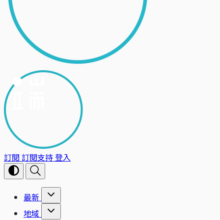
訂閱
訂閱支持
登入
最新
地域