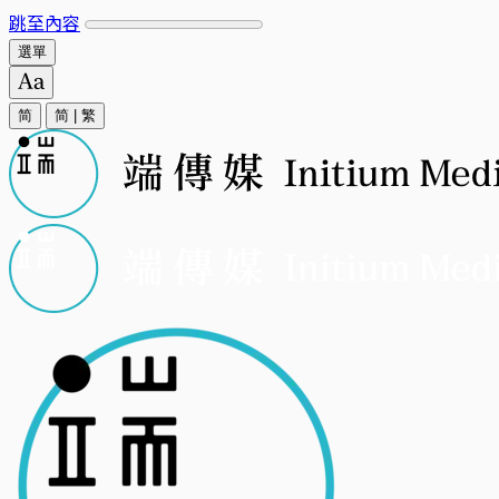
跳至內容
選單
简
简
|
繁