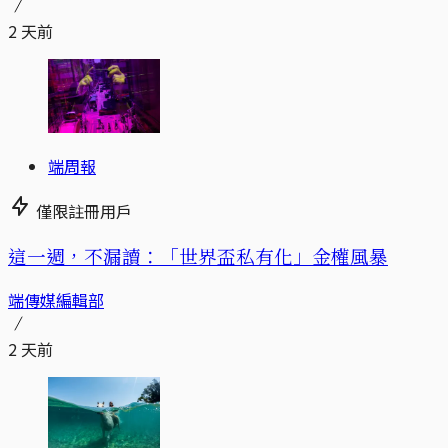
2 天前
端周報
僅限註冊用戶
這一週，不漏讀：「世界盃私有化」金權風暴
端傳媒編輯部
2 天前