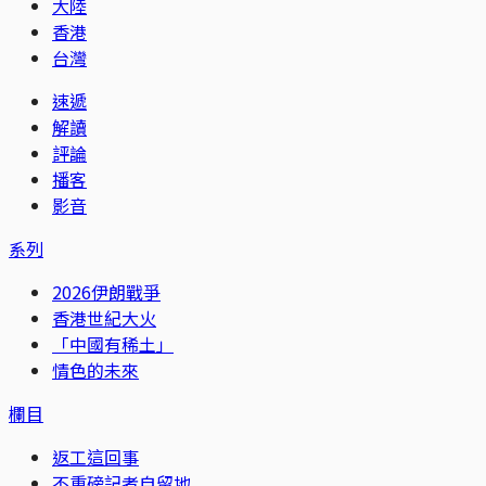
大陸
香港
台灣
速遞
解讀
評論
播客
影音
系列
2026伊朗戰爭
香港世紀大火
「中國有稀土」
情色的未來
欄目
返工這回事
不重磅記者自留地