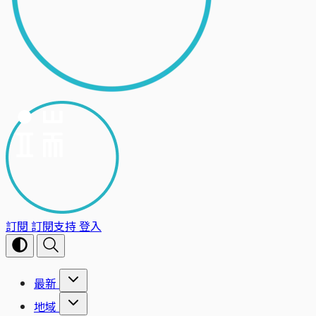
訂閱
訂閱支持
登入
最新
地域