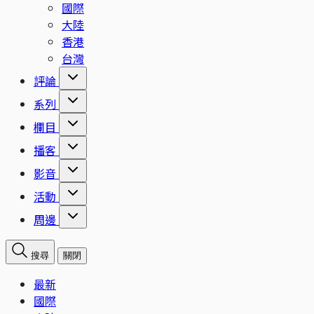
國際
大陸
香港
台灣
評論
系列
欄目
播客
影音
活動
周邊
搜尋
關閉
最新
國際