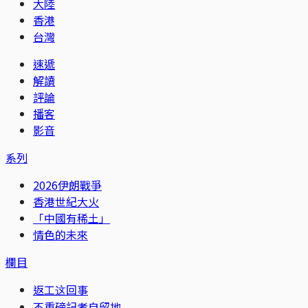
大陸
香港
台灣
速遞
解讀
評論
播客
影音
系列
2026伊朗戰爭
香港世紀大火
「中國有稀土」
情色的未來
欄目
返工这回事
不重磅記者自留地