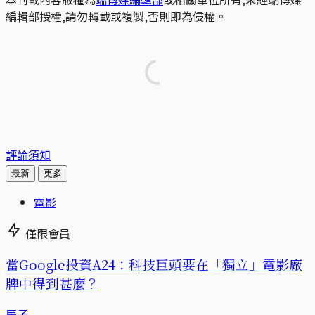
編輯部授權,請勿轉載或複製,否則即為侵權。
評論須知
最新
更多
電影
僅限會員
當Google投資A24：科技巨頭要在「獨立」電影廠
牌中得到甚麼？
辰子