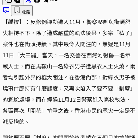
收藏
【編按】：反修例運動進入11月，警察壓制與街頭怒
火相持不下，除了造成嚴重的執法後果，多宗「私了」
案件也在街頭持續。其中最令人關注的，無疑是11月
11日「大三罷」當天，一名交警在西灣河射傷一名示
威人士，而在馬鞍山一名綠衣男子遭黑衣人士火燒。兩
者均引起外界的極大關注。在香港內部，對綠衣男子被
燒事件應持有什麼態度，又再次陷入了要不要「割蓆」
的尷尬處境。而在經過11月12日警察進入高校執法、
各區再次「開花」抗爭之後，香港市民的怒火一定是不
減反增的。
關於要不要「割席」的問題始終縈繞在五個月的抗議運