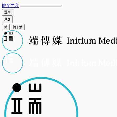
跳至內容
選單
简
简
|
繁