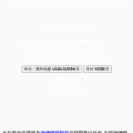
你的支持，不可或缺
成為會員，閱讀全文，領取專屬權益
選擇守護方案 + 華爾街日報或紐約時報
年付・周年特惠
US$6.5
US$4
/月
月付
US$8
/月
立即解鎖全文
已是會員？
登入
本刊載內容版權為
端傳媒編輯部
或相關單位所有,未經端傳媒