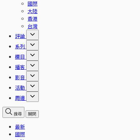
國際
大陸
香港
台灣
評論
系列
欄目
播客
影音
活動
周邊
搜尋
關閉
最新
國際