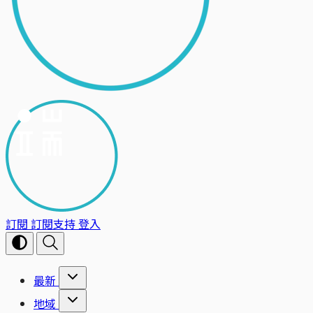
訂閱
訂閱支持
登入
最新
地域