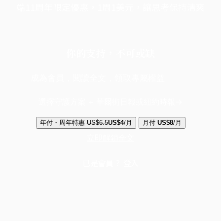
端11周年限定優惠，1周1美元，讓思考保持清爽
你的支持，不可或缺
成為會員，閱讀全文，領取專屬權益
選擇守護方案 + 華爾街日報或紐約時報
年付・周年特惠
US$6.5
US$4
/月
月付
US$8
/月
立即解鎖全文
已是會員？
登入