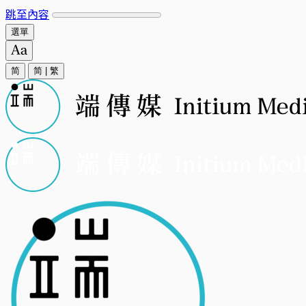
跳至內容
選單
简
简
|
繁