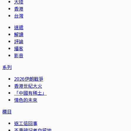
大陸
香港
台灣
速遞
解讀
評論
播客
影音
系列
2026伊朗戰爭
香港世紀大火
「中國有稀土」
情色的未來
欄目
返工這回事
不重磅記者自留地