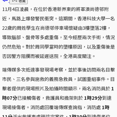
收藏
11月4日凌晨，在位於香港新界東的將軍澳尚德邨附
近，馬路上爆發警民衝突。這期間，香港科技大學一名
22歲的周姓學生在尚德邨停車場懷疑由3樓墮落2樓，
導致腦部、盤骨等多處重傷，至今經歷兩次手術，情況
仍然危殆。對於周同學當時的墮樓原因，以及重傷後是
否因警方阻攔而被延遲送院，全港高度關注。
端傳媒多次抵達事發現場考察，並於事後訪問兩名目擊
市民、三名參與施救的義務急救員，試圖重組事件。目
擊者提供的現場照片及拍攝時間顯示，兩名消防員於
1
時07分
已接觸傷者，救護員和擔架則於
1時29分
到達
現場接傷者。消防處回覆端傳媒查詢指，消防處
1時
11分
派出救護車處理這宗案件，
1時30分
到達傷者位