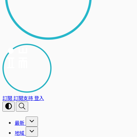
訂閱
訂閱支持
登入
最新
地域