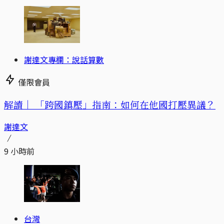
謝達文專欄：說話算數
僅限會員
解讀｜
「跨國鎮壓」指南：如何在他國打壓異議？
謝達文
9 小時前
台灣