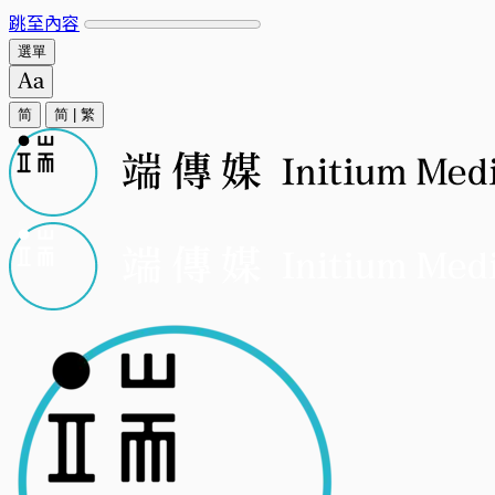
跳至內容
選單
简
简
|
繁