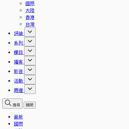
國際
大陸
香港
台灣
評論
系列
欄目
播客
影音
活動
周邊
搜尋
關閉
最新
國際