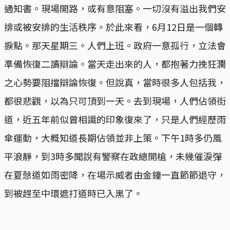
通知書。現場開路，或有意阻塞。一切沒有溢出我們安
排或被安排的生活秩序。於此來看，6月12日是一個轉
捩點。那天星期三。人們上班。政府一意孤行，立法會
準備恢復二讀辯論。當天走出來的人，都抱著力挽狂瀾
之心勢要阻擋辯論恢復。但說真，當時很多人包括我，
都很悲觀，以為只可頂到一天。去到現場，人們佔領街
道，近五年前似曾相識的印象復來了，只是人們經歷雨
傘運動，大概知道長期佔領並非上策。下午1時多仍風
平浪靜，到3時多聞說有警察在政總開槍，未幾催淚彈
在夏愨道如雨密降，在場示威者由金鐘一直節節退守，
到被趕至中環遮打道時已入黑了。