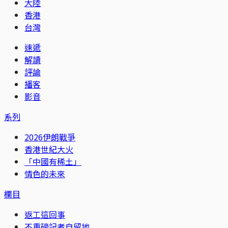
大陸
香港
台灣
速遞
解讀
評論
播客
影音
系列
2026伊朗戰爭
香港世紀大火
「中國有稀土」
情色的未來
欄目
返工這回事
不重磅記者自留地