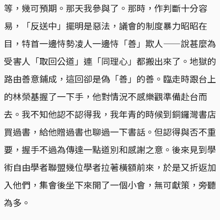
等，幾可預期。那天我參與了。那時，作判斷十分容
易，「反送中」擺明是惡法，議會的制度暴力昭昭在
目，特首一邊恃勢凌人一邊恃「善」欺人——說甚麼為
受害人「取回公道」連「同理心」都搬出來了。地獄的
路由善意鋪成，這回卻是偽「善」的善。臨走時跟台上
的林榮基握了一下手，他對情況不感樂觀準備赴台而
去。我不知他認不認得我，我年青的時候到銅鑼灣書店
買過書，給他贈過書也聊過一下書話。但認得與否不重
要，握手不過為傳達一點道別和感謝之意。後來見到學
術自由學者聯盟幾位學者拉著橫額前來，於是又折返加
入他們，集會後坐下來開了一個小會，無可獻策，旁聽
為多。