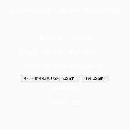
端11周年限定優惠，1周1美元，讓思考保持清爽
你的支持，不可或缺
成為會員，閱讀全文，領取專屬權益
選擇守護方案 + 華爾街日報或紐約時報
年付・周年特惠
US$6.5
US$4
/月
月付
US$8
/月
立即解鎖全文
已是會員？
登入