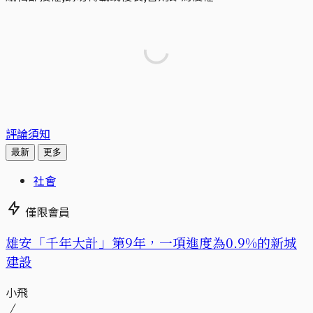
評論須知
最新
更多
社會
僅限會員
​​雄安「千年大計」第9年，一項進度為0.9%的新城
建設
小飛