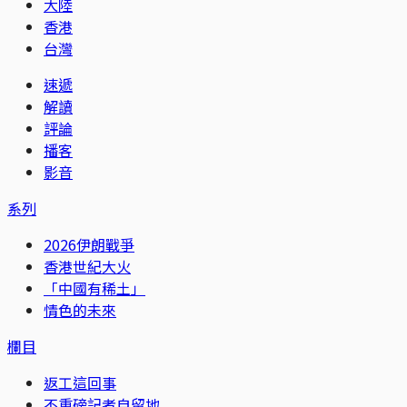
大陸
香港
台灣
速遞
解讀
評論
播客
影音
系列
2026伊朗戰爭
香港世紀大火
「中國有稀土」
情色的未來
欄目
返工這回事
不重磅記者自留地