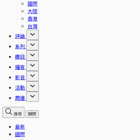
國際
大陸
香港
台灣
評論
系列
欄目
播客
影音
活動
周邊
搜尋
關閉
最新
國際