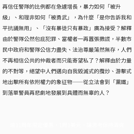
再信任警隊的比例都在急遽增長，暴力如何「被升
級」、和理非如何「被勇武」，為什麼「是你告訴我和
平抗議無用」、「沒有暴徒只有暴政」廣為接受？解釋
由於警隊公然包庇犯罪、當權者一再囂張撒謊，半數市
民中政府和警隊公信力盡失、法治尊嚴蕩然無存，人們
不再相信公共的仲裁者而只能寄望私了？解釋由於力量
的不對等，絕望中人們邁向自我毀滅式的攬炒、游擊式
地出擊所有依附權力的象征物——從立法會到「黨鐵」
到落單警員再悲劇地發展到具體而無辜的人？
端11周年限定優惠，1周1美元，讓思考保持清爽