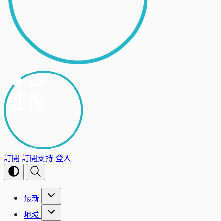
訂閱
訂閱支持
登入
最新
地域