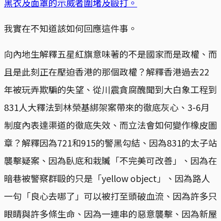
黑衣及面罩的示威者圍堵及毆打。
我實在不知道該如何回應這件事。
向內地生解釋五星紅旗意味著的不是國家而是政權、而
且是此刻正在壓迫香港的那個政權？解釋香港過去22
年被玩弄欺騙的失望、從川震貪腐醜聞到大白象工程到
831人大釋法到林榮基綁架案帶來的徹底灰心、3-6月
制度內表達渠道的徹底失效、而立法會如何變作橡皮圖
章？解釋因為721和915的警黑勾結、因為831的太子站
襲擊疑案、因為臥底和栽贓「不完美可改善」、因為在
暗巷被警察群毆的只是「yellow object」、因為路人
一句「良心去哪了」可以被打至頭破血流、因為許多只
眼睛與許多條生命、因為一連串的惡意襲擊、因為新屋