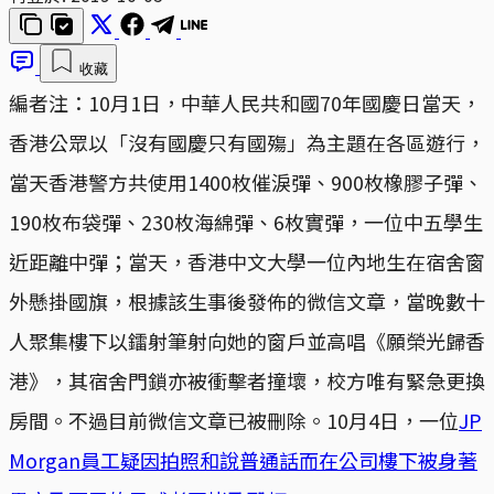
收藏
編者注：10月1日，中華人民共和國70年國慶日當天，
香港公眾以「沒有國慶只有國殤」為主題在各區遊行，
當天香港警方共使用1400枚催淚彈、900枚橡膠子彈、
190枚布袋彈、230枚海綿彈、6枚實彈，一位中五學生
近距離中彈；當天，香港中文大學一位內地生在宿舍窗
外懸掛國旗，根據該生事後發佈的微信文章，當晚數十
人聚集樓下以鐳射筆射向她的窗戶並高唱《願榮光歸香
港》，其宿舍門鎖亦被衝擊者撞壞，校方唯有緊急更換
房間。不過目前微信文章已被刪除。10月4日，一位
JP
Morgan員工疑因拍照和說普通話而在公司樓下被身著