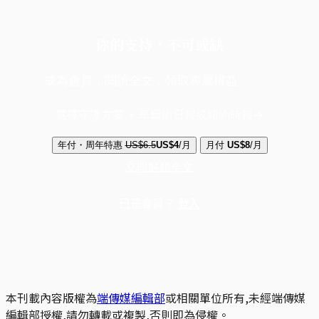
你的支持，不可或缺
成為會員，閱讀全文，領取專屬權益
選擇守護方案 + 華爾街日報或紐約時報
年付・周年特惠
US$6.5
US$4
/月
月付
US$8
/月
立即解鎖全文
已是會員？
登入
本刊載內容版權為
端傳媒編輯部
或相關單位所有,未經端傳媒
編輯部授權,請勿轉載或複製,否則即為侵權。