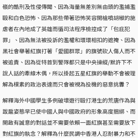
嶺的酷刑及性侵傳聞、因為海量無差別無由頭的濫捕濫
毆和白色恐怖、因為那些帶著恐怖笑容開槍噴胡椒的施
虐者在內地成了英雄而循司法程序檢控成了「包庇犯
罪」、因為無法被投訴的濫權和環環相扣的遮掩、因為
黑社會舉著紅旗打著「愛國群眾」的旗號砍人傷人而不
被追責、因為從特首到警隊都只是中央操縱/默許下不
說人話的牽線木偶，所以掛起五星紅旗的舉動不會被理
解為樸素的政治表達而只會被視為投機的惡意挑釁？
解釋海外中國學生多例破壞遊行毆打港生的荒唐作為與
跋扈姿態早已使中國人與中國政府的形象高度捆綁、而
開啟有誠意的對話並不需要依賴一面紅旗甚至需要放下
對紅旗的執念？解釋為什麼民調中香港人忍耐暴力和不