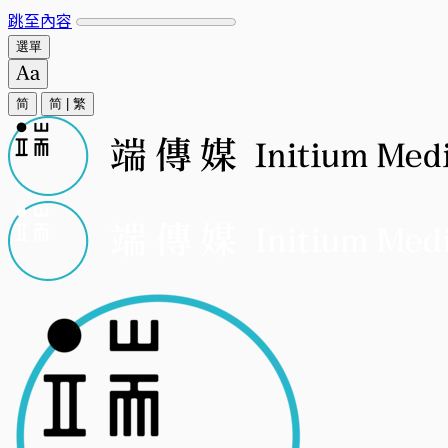
跳至內容
選單
简
简
|
繁