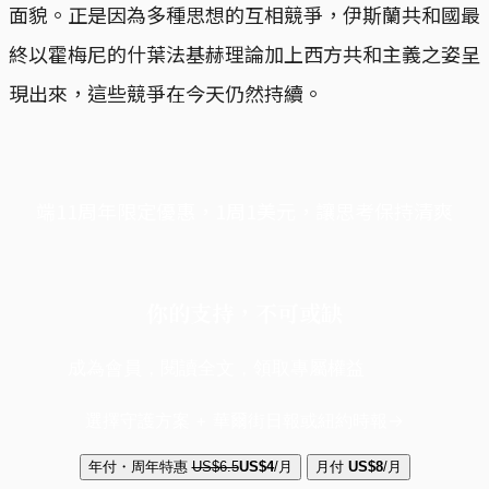
面貌。正是因為多種思想的互相競爭，伊斯蘭共和國最
終以霍梅尼的什葉法基赫理論加上西方共和主義之姿呈
現出來，這些競爭在今天仍然持續。
端11周年限定優惠，1周1美元，讓思考保持清爽
你的支持，不可或缺
成為會員，閱讀全文，領取專屬權益
選擇守護方案 + 華爾街日報或紐約時報
年付・周年特惠
US$6.5
US$4
/月
月付
US$8
/月