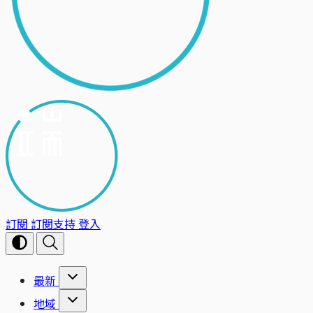
訂閱
訂閱支持
登入
最新
地域