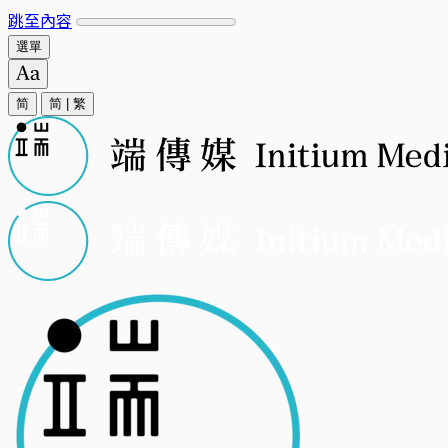
跳至內容
選單
简
简
|
繁