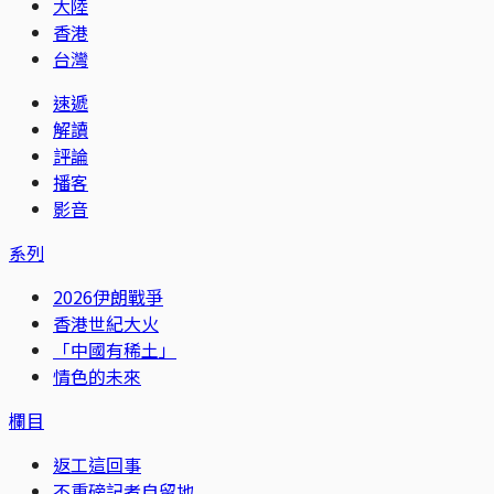
大陸
香港
台灣
速遞
解讀
評論
播客
影音
系列
2026伊朗戰爭
香港世紀大火
「中國有稀土」
情色的未來
欄目
返工這回事
不重磅記者自留地