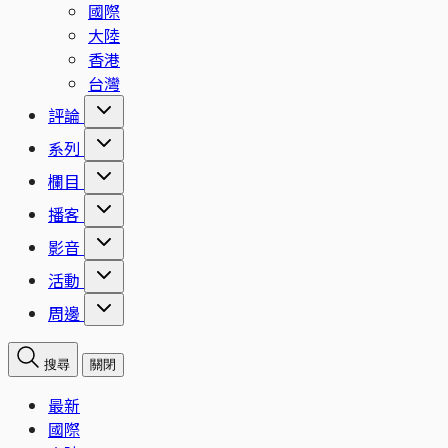
國際
大陸
香港
台灣
評論
系列
欄目
播客
影音
活動
周邊
搜尋
關閉
最新
國際